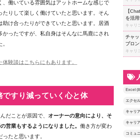
く、働いている雰囲気はアットホームな感じで
【Ch
ったりして楽しく働けていたと思います。そん
を活用
は助け合ったりができていたと思います。居酒
キャリ
多かったですが、私自身はそんなに馬鹿にされ
チャッ
プロン
た。
キャリ
た体験談はこちらにもあります。
Excel
(8
務ですり減っていく心と体
エクセ
キャリ
込んだことが原因で、
オーナーの意向により、そ
キャリ
帯の営業もするようになりました。
働き方が変わ
コミュ
だったと思います。