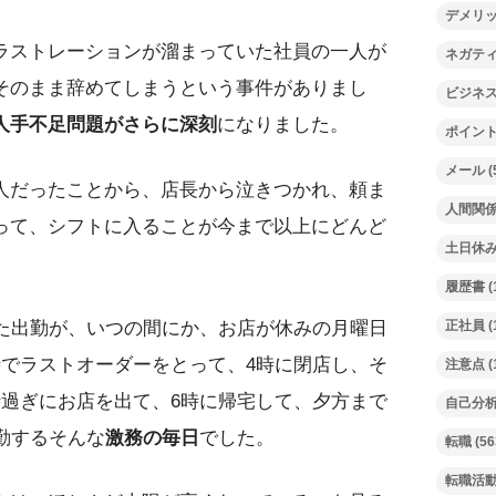
デメリ
ラストレーションが溜まっていた社員の一人が
ネガテ
そのまま辞めてしまうという事件がありまし
ビジネ
人手不足問題がさらに深刻
になりました。
ポイン
メール
(
人だったことから、店長から泣きつかれ、頼ま
人間関
って、シフトに入ることが今まで以上にどんど
土日休
履歴書
(
った出勤が、いつの間にか、お店が休みの月曜日
正社員
(
時でラストオーダーをとって、4時に閉店し、そ
注意点
(
時過ぎにお店を出て、6時に帰宅して、夕方まで
自己分
勤するそんな
激務の毎日
でした。
転職
(56
転職活