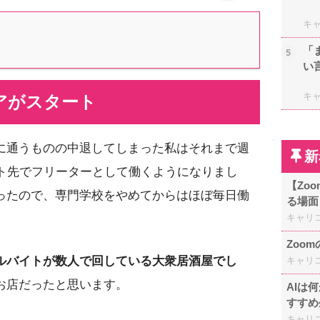
キ
「
5
い
キ
アがスタート
に通うものの中退してしまった私はそれまで週
新
イト先でフリーターとして働くようになりまし
【Zo
ったので、専門学校をやめてからはほぼ毎日働
る場面
キャリ
。
Zoo
ルバイトが数人で回している大衆居酒屋でし
キャリ
お店だったと思います。
AIは
すすめ
キャリ