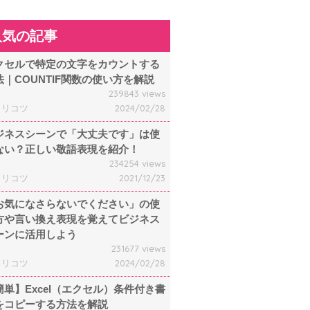
人気の記事
クセルで特定の文字をカウントする
法｜COUNTIF関数の使い方を解説
239843 views
ャリコツ
2024/02/28
ジネスシーンで「大丈夫です」は使
ない？正しい敬語表現を紹介！
234254 views
ャリコツ
2021/12/23
お気になさらないでください」の使
方や言い換え表現を覚えてビジネス
ーンに活用しよう
231677 views
ャリコツ
2024/02/28
簡単】Excel（エクセル）条件付き書
をコピーする方法を解説