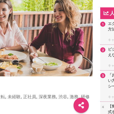
エ
1
方
キ
ビ
2
え
キ
「
3
い
シ
逆転
,
未経験
,
正社員
,
深夜業務
,
渋谷
,
激務
,
研修
キ
【
4
式