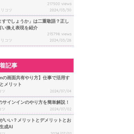
217500 views
ャリコツ
2024/03/30
ますでしょうか」は二重敬語？正し
言い換え表現を紹介
215798 views
ャリコツ
2024/03/28
着記事
omの画面共有やり方】仕事で活用す
とメリット
コツ
2024/07/04
mのサインインのやり方を簡単解説！
コツ
2024/07/02
何がいい？メリットとデメリットとお
生成AI
コツ
2024/07/01