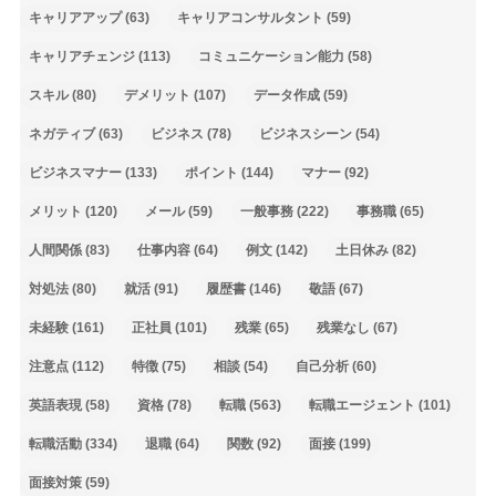
キャリアアップ
(63)
キャリアコンサルタント
(59)
キャリアチェンジ
(113)
コミュニケーション能力
(58)
スキル
(80)
デメリット
(107)
データ作成
(59)
ネガティブ
(63)
ビジネス
(78)
ビジネスシーン
(54)
ビジネスマナー
(133)
ポイント
(144)
マナー
(92)
メリット
(120)
メール
(59)
一般事務
(222)
事務職
(65)
人間関係
(83)
仕事内容
(64)
例文
(142)
土日休み
(82)
対処法
(80)
就活
(91)
履歴書
(146)
敬語
(67)
未経験
(161)
正社員
(101)
残業
(65)
残業なし
(67)
注意点
(112)
特徴
(75)
相談
(54)
自己分析
(60)
英語表現
(58)
資格
(78)
転職
(563)
転職エージェント
(101)
転職活動
(334)
退職
(64)
関数
(92)
面接
(199)
面接対策
(59)