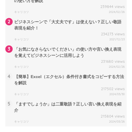
の使い方を解説
239844 views
キャリコツ
2024/02/28
2
ビジネスシーンで「大丈夫です」は使えない？正しい敬語
表現を紹介！
234273 views
キャリコツ
2021/12/23
3
「お気になさらないでください」の使い方や言い換え表現
を覚えてビジネスシーンに活用しよう
231680 views
キャリコツ
2024/02/28
4
【簡単】Excel（エクセル）条件付き書式をコピーする方法
を解説
217502 views
キャリコツ
2024/03/30
5
「ますでしょうか」は二重敬語？正しい言い換え表現を紹
介
215804 views
キャリコツ
2024/03/28