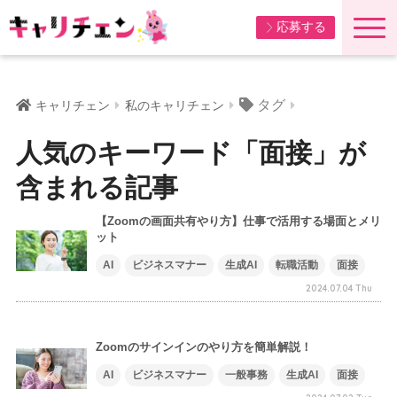
応募する
タグ
キャリチェン
私のキャリチェン
人気のキーワード「面接」が
含まれる記事
【Zoomの画面共有やり方】仕事で活用する場面とメリ
ット
AI
ビジネスマナー
生成AI
転職活動
面接
2024.07.04 Thu
Zoomのサインインのやり方を簡単解説！
AI
ビジネスマナー
一般事務
生成AI
面接