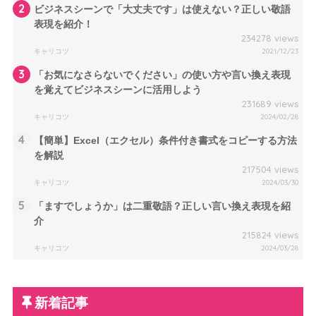
2
ビジネスシーンで「大丈夫です」は使えない？正しい敬語
表現を紹介！
234278 views
キャリコツ
2021/12/23
3
「お気になさらないでください」の使い方や言い換え表現
を覚えてビジネスシーンに活用しよう
231689 views
キャリコツ
2024/02/28
4
【簡単】Excel（エクセル）条件付き書式をコピーする方法
を解説
217504 views
キャリコツ
2024/03/30
5
「ますでしょうか」は二重敬語？正しい言い換え表現を紹
介
215824 views
キャリコツ
2024/03/28
新着記事