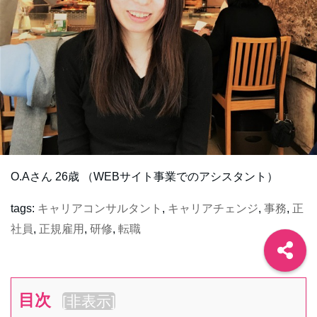
O.Aさん 26歳 （WEBサイト事業でのアシスタント）
tags:
キャリアコンサルタント
,
キャリアチェンジ
,
事務
,
正
社員
,
正規雇用
,
研修
,
転職
目次
[
非表示
]