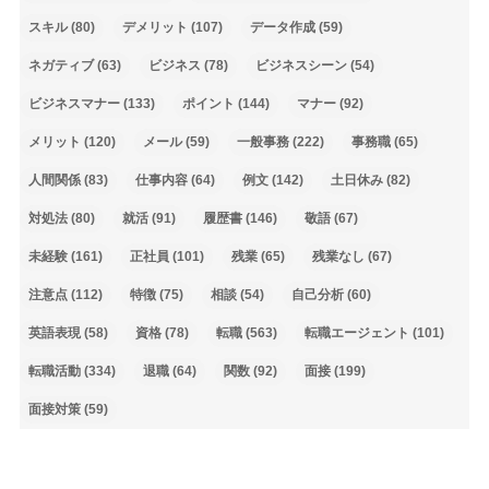
スキル
(80)
デメリット
(107)
データ作成
(59)
ネガティブ
(63)
ビジネス
(78)
ビジネスシーン
(54)
ビジネスマナー
(133)
ポイント
(144)
マナー
(92)
メリット
(120)
メール
(59)
一般事務
(222)
事務職
(65)
人間関係
(83)
仕事内容
(64)
例文
(142)
土日休み
(82)
対処法
(80)
就活
(91)
履歴書
(146)
敬語
(67)
未経験
(161)
正社員
(101)
残業
(65)
残業なし
(67)
注意点
(112)
特徴
(75)
相談
(54)
自己分析
(60)
英語表現
(58)
資格
(78)
転職
(563)
転職エージェント
(101)
転職活動
(334)
退職
(64)
関数
(92)
面接
(199)
面接対策
(59)