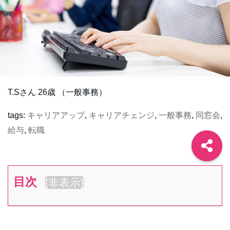
T.Sさん 26歳 （一般事務）
tags:
キャリアアップ
,
キャリアチェンジ
,
一般事務
,
同窓会
,
給与
,
転職
目次
[
非表示
]