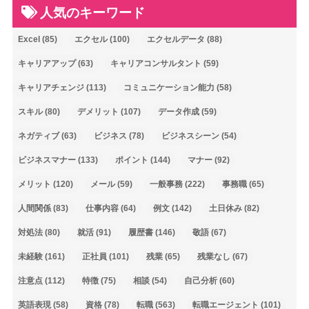
人気のキーワード
Excel
(85)
エクセル
(100)
エクセルデータ
(88)
キャリアアップ
(63)
キャリアコンサルタント
(59)
キャリアチェンジ
(113)
コミュニケーション能力
(58)
スキル
(80)
デメリット
(107)
データ作成
(59)
ネガティブ
(63)
ビジネス
(78)
ビジネスシーン
(54)
ビジネスマナー
(133)
ポイント
(144)
マナー
(92)
メリット
(120)
メール
(59)
一般事務
(222)
事務職
(65)
人間関係
(83)
仕事内容
(64)
例文
(142)
土日休み
(82)
対処法
(80)
就活
(91)
履歴書
(146)
敬語
(67)
未経験
(161)
正社員
(101)
残業
(65)
残業なし
(67)
注意点
(112)
特徴
(75)
相談
(54)
自己分析
(60)
英語表現
(58)
資格
(78)
転職
(563)
転職エージェント
(101)