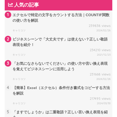
人気の記事
1
エクセルで特定の文字をカウントする方法｜COUNTIF関数
の使い方を解説
239838 views
キャリコツ
2024/02/28
2
ビジネスシーンで「大丈夫です」は使えない？正しい敬語
表現を紹介！
234210 views
キャリコツ
2021/12/23
3
「お気になさらないでください」の使い方や言い換え表現
を覚えてビジネスシーンに活用しよう
231668 views
キャリコツ
2024/02/28
4
【簡単】Excel（エクセル）条件付き書式をコピーする方法
を解説
217495 views
キャリコツ
2024/03/30
5
「ますでしょうか」は二重敬語？正しい言い換え表現を紹