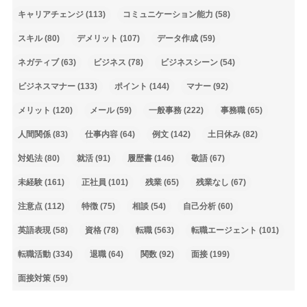
キャリアチェンジ
(113)
コミュニケーション能力
(58)
スキル
(80)
デメリット
(107)
データ作成
(59)
ネガティブ
(63)
ビジネス
(78)
ビジネスシーン
(54)
ビジネスマナー
(133)
ポイント
(144)
マナー
(92)
メリット
(120)
メール
(59)
一般事務
(222)
事務職
(65)
人間関係
(83)
仕事内容
(64)
例文
(142)
土日休み
(82)
対処法
(80)
就活
(91)
履歴書
(146)
敬語
(67)
未経験
(161)
正社員
(101)
残業
(65)
残業なし
(67)
注意点
(112)
特徴
(75)
相談
(54)
自己分析
(60)
英語表現
(58)
資格
(78)
転職
(563)
転職エージェント
(101)
転職活動
(334)
退職
(64)
関数
(92)
面接
(199)
面接対策
(59)