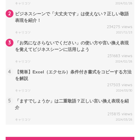
キャリコツ
2024/02/28
2
ビジネスシーンで「大丈夫です」は使えない？正しい敬語
表現を紹介！
234275 views
キャリコツ
2021/12/23
3
「お気になさらないでください」の使い方や言い換え表現
を覚えてビジネスシーンに活用しよう
231683 views
キャリコツ
2024/02/28
4
【簡単】Excel（エクセル）条件付き書式をコピーする方法
を解説
217503 views
キャリコツ
2024/03/30
5
「ますでしょうか」は二重敬語？正しい言い換え表現を紹
介
215815 views
キャリコツ
2024/03/28