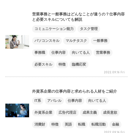
営業事務と一般事務はどんなことが違うの？仕事内容
と必要スキルについても解説
コミュニケーション能力
タスク管理
パソコンスキル
マルチタスク
一般事務
事務職
仕事内容
向いてる人
営業事務
必要スキル
特徴
臨機応変
2022.09.16 Fri
外資系企業の仕事内容と求められる人材をご紹介
IT系
アパレル
仕事内容
向いてる人
外資系企業
広告代理店
成果主義
成長意欲
消費財
特徴
英語
転職
転職活動
金融
2022.09.16 Fri