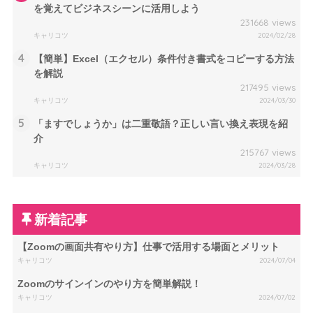
を覚えてビジネスシーンに活用しよう
231668 views
キャリコツ
2024/02/28
4
【簡単】Excel（エクセル）条件付き書式をコピーする方法
を解説
217495 views
キャリコツ
2024/03/30
5
「ますでしょうか」は二重敬語？正しい言い換え表現を紹
介
215767 views
キャリコツ
2024/03/28
新着記事
【Zoomの画面共有やり方】仕事で活用する場面とメリット
キャリコツ
2024/07/04
Zoomのサインインのやり方を簡単解説！
キャリコツ
2024/07/02