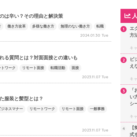
のは辛い？その理由と解決策
方
働き方改革
多様な働き方
無理のない働き方
転職
エ
1
方
2024.01.30 Tue
キ
れる質問とは？対面面接との違いも
ビ
2
え
ートワーク
リモート面接
転職活動
面接
2023.11.07 Tue
キ
「
3
い
た服装と髪型とは？
シ
ビジネスマナー
リモートワーク
リモート面接
一般事務
キ
【
4
2023.11.07 Tue
式