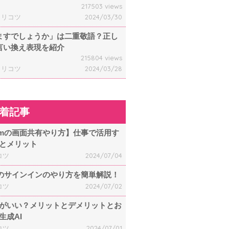
217503 views
ャリコツ
2024/03/30
ますでしょうか」は二重敬語？正し
言い換え表現を紹介
215804 views
ャリコツ
2024/03/28
着記事
omの画面共有やり方】仕事で活用す
とメリット
コツ
2024/07/04
mのサインインのやり方を簡単解説！
コツ
2024/07/02
何がいい？メリットとデメリットとお
生成AI
コツ
2024/07/01