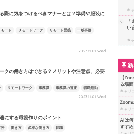
キ
る際に気をつけるべきマナーとは？準備や服装に
「
5
い
リモート
リモートワーク
リモート面接
一般事務
キ
2023.11.01 Wed
新
ークの働き方はできる？メリットや注意点、必要
【Zo
る場面
ー
リモートワーク
事務職
事務職の適正
転職活動
キャリ
2023.11.01 Wed
Zoo
キャリ
適にする環境作りのポイント
AIは
すすめ
事務
働き方
多様な働き方
転職
キャリ