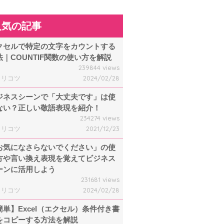
人気の記事
クセルで特定の文字をカウントする
法｜COUNTIF関数の使い方を解説
239844 views
ャリコツ
2024/02/28
ジネスシーンで「大丈夫です」は使
ない？正しい敬語表現を紹介！
234274 views
ャリコツ
2021/12/23
お気になさらないでください」の使
方や言い換え表現を覚えてビジネス
ーンに活用しよう
231681 views
ャリコツ
2024/02/28
簡単】Excel（エクセル）条件付き書
をコピーする方法を解説