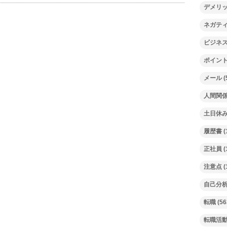
デメリ
ネガテ
ビジネ
ポイン
メール
(
人間関
土日休
履歴書
(
正社員
(
注意点
(
自己分
転職
(56
転職活