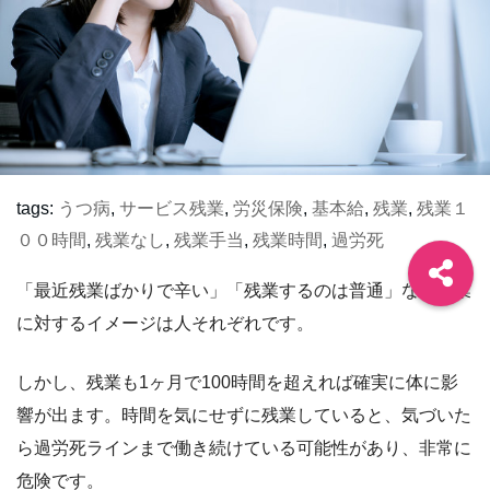
tags:
うつ病
,
サービス残業
,
労災保険
,
基本給
,
残業
,
残業１
００時間
,
残業なし
,
残業手当
,
残業時間
,
過労死
「最近残業ばかりで辛い」「残業するのは普通」など残業
に対するイメージは人それぞれです。
しかし、残業も1ヶ月で100時間を超えれば確実に体に影
響が出ます。時間を気にせずに残業していると、気づいた
ら過労死ラインまで働き続けている可能性があり、非常に
危険です。