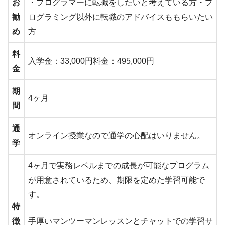
お
・プログラマーに転職をしたいと考えている方・プ
勧
ログラミング以外に転職のアドバイスももらいたい
め
方
料
入学金：33,000円料金：495,000円
金
期
4ヶ月
間
通
オンライン授業なので通学の心配はいりません。
学
4ヶ月で実務レベルまでの成長が可能なプログラム
が用意されているため、期限を定めた学習可能で
す。
特
徴
手厚いマンツーマンレッスンとチャットでの学習サ