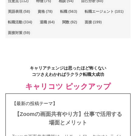
注意点
(112)
特徴
(75)
相談
(54)
自己分析
(60)
英語表現
(58)
資格
(78)
転職
(563)
転職エージェント
(101)
転職活動
(334)
退職
(64)
関数
(92)
面接
(199)
面接対策
(59)
キャリアチェンジは思ったほど怖くない
コツさえわかればラクラク転職大成功
キャリコツ ピックアップ
【最新の投稿テーマ】
【Zoomの画面共有やり方】仕事で活用する
場面とメリット