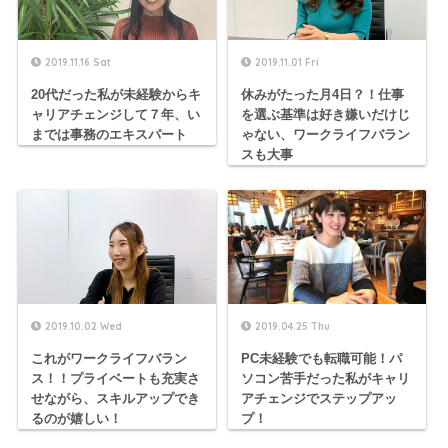
2019.11.16 Sat
2019.11.01 Fri
20代だった私が未経験からキ
休みがたった月4日？！仕事
ャリアチェンジして７年、い
を選ぶ基準は好き嫌いだけじ
までは事務のエキスパート
ゃない、ワークライフバラン
スも大事
2019.10.02 Wed
2019.04.25 Thu
これがワークライフバラン
PC未経験でも転職可能！パ
ス！！プライベートも充実さ
ソコン苦手だった私がキャリ
せながら、スキルアップでき
アチェンジでステップアッ
るのが嬉しい！
プ！