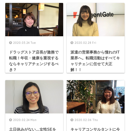
2020.03.24 Tue
2020.02.28 Fri
ドラッグストア店長が激務で
派遣の営業事務から憧れのIT
転職！年収・健康を重視する
業界へ。転職活動はすべてキ
ならキャリアチェンジするべ
ャリチェンに任せて大正
き？
解！！
2020.02.24 Mon
2020.02.06 Thu
土日休みがない…女性SEを
キャリアコンサルタントに今