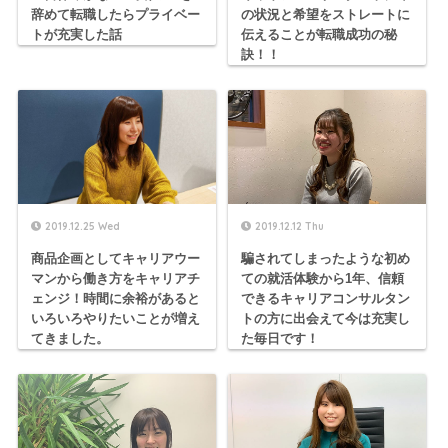
辞めて転職したらプライベー
の状況と希望をストレートに
トが充実した話
伝えることが転職成功の秘
訣！！
2019.12.25 Wed
2019.12.12 Thu
商品企画としてキャリアウー
騙されてしまったような初め
マンから働き方をキャリアチ
ての就活体験から1年、信頼
ェンジ！時間に余裕があると
できるキャリアコンサルタン
いろいろやりたいことが増え
トの方に出会えて今は充実し
てきました。
た毎日です！