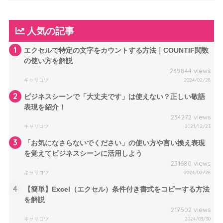
人気の記事
1
エクセルで特定の文字をカウントする方法｜COUNTIF関数
の使い方を解説
239844 views
キャリコツ
2024/02/28
2
ビジネスシーンで「大丈夫です」は使えない？正しい敬語
表現を紹介！
234272 views
キャリコツ
2021/12/23
3
「お気になさらないでください」の使い方や言い換え表現
を覚えてビジネスシーンに活用しよう
231680 views
キャリコツ
2024/02/28
4
【簡単】Excel（エクセル）条件付き書式をコピーする方法
を解説
217502 views
キャリコツ
2024/03/30