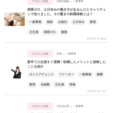
Y.Yさん 26歳
出版社編集 → 一般事務
残業ゼロ、土日休みの働き方があるんだとキャリチェ
ンで知りました。その驚きの転職体験とは？
一般事務
倒産
出版社
土日休み
新宿
正社員
残業ゼロ
激務
2019.10.23 Wed
H.Cさん 24歳
経理 → 一般事務
新卒で入社後すぐ退職！転職したメリットと後悔した
ことを紹介
キャリアチェンジ
フリーター
一般事務
就職
新宿
未経験
正社員
研修
2019.10.03 Thu
H.Sさん 22歳
文具店店長 → 一般事務