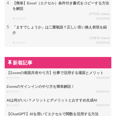
4
【簡単】Excel（エクセル）条件付き書式をコピーする方法
を解説
217503 views
キャリコツ
2024/03/30
5
「ますでしょうか」は二重敬語？正しい言い換え表現を紹
介
215816 views
キャリコツ
2024/03/28
新着記事
【Zoomの画面共有やり方】仕事で活用する場面とメリット
キャリコツ
2024/07/04
Zoomのサインインのやり方を簡単解説！
キャリコツ
2024/07/02
AIは何がいい？メリットとデメリットとおすすめ生成AI
キャリコツ
2024/07/01
【ChatGPT】AIを用いてエクセルで関数を活用する方法