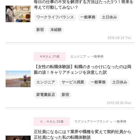
毎日の仕事の不安を解消する方法はたった1つ！将来を
考えて行動してみない？
ワークライフバランス
一般事務
土日休み
新宿
未経験
2019.08.29 Thu
H.Kさん 27歳
エンジニア → 一般事務
【女性の転職体験談】転職のきっかけになったのは両
親の涙！キャリアチェンジを決意した訳
エンジニア
サービス残業
一般事務
土日休み
家電量販店
新宿
2019.08.26 Mon
Ｕ．Ｈさん 22歳
ラグジュアリーブランド → 一般事務
正社員になるには？業界や職種を変えて契約社員から
正社員になった私の転職体験談