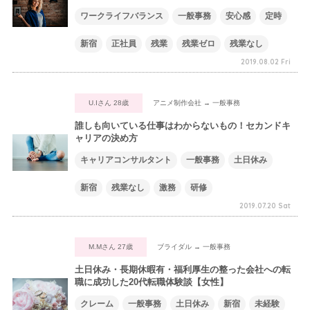
ワークライフバランス
一般事務
安心感
定時
新宿
正社員
残業
残業ゼロ
残業なし
2019.08.02 Fri
U.Iさん 28歳
アニメ制作会社 → 一般事務
誰しも向いている仕事はわからないもの！セカンドキ
ャリアの決め方
キャリアコンサルタント
一般事務
土日休み
新宿
残業なし
激務
研修
2019.07.20 Sat
M.Mさん 27歳
ブライダル → 一般事務
土日休み・長期休暇有・福利厚生の整った会社への転
職に成功した20代転職体験談【女性】
クレーム
一般事務
土日休み
新宿
未経験