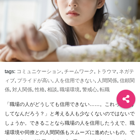
tags:
コミュニケーション
,
チームワーク
,
トラウマ
,
ネガテ
ィブ
,
プライドが高い
,
人を信用できない
,
人間関係
,
信頼関
係
,
対人関係
,
性格
,
相談
,
職場環境
,
警戒心
,
転職
「職場の人がどうしても信用できない……。これってどう
してなんだろう？」と考える人も少なくないのではないで
しょうか。できることなら職場の人を信用したうえで、職
場環境や同僚との人間関係もスムーズに進めたいもの。で