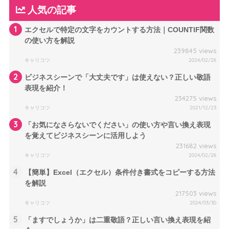
人気の記事
1
エクセルで特定の文字をカウントする方法｜COUNTIF関数
の使い方を解説
239845 views
キャリコツ
2024/02/28
2
ビジネスシーンで「大丈夫です」は使えない？正しい敬語
表現を紹介！
234275 views
キャリコツ
2021/12/23
3
「お気になさらないでください」の使い方や言い換え表現
を覚えてビジネスシーンに活用しよう
231682 views
キャリコツ
2024/02/28
4
【簡単】Excel（エクセル）条件付き書式をコピーする方法
を解説
217503 views
キャリコツ
2024/03/30
5
「ますでしょうか」は二重敬語？正しい言い換え表現を紹