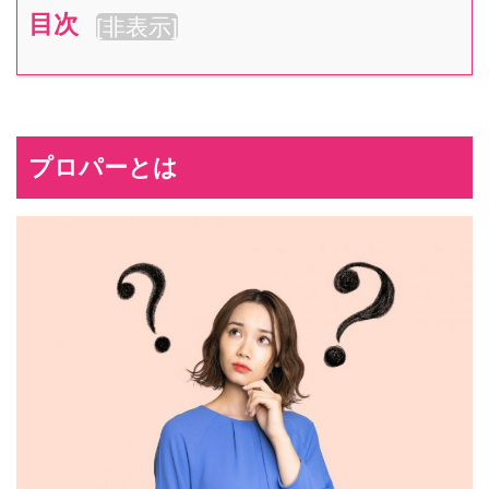
目次
[
非表示
]
プロパーとは