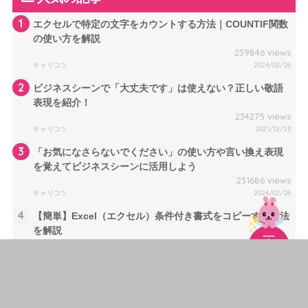
1
エクセルで特定の文字をカウントする方法｜COUNTIF関数
の使い方を解説
239846 views
キャリコツ
2024/02/28
2
ビジネスシーンで「大丈夫です」は使えない？正しい敬語
表現を紹介！
234275 views
キャリコツ
2021/12/23
3
「お気になさらないでください」の使い方や言い換え表現
を覚えてビジネスシーンに活用しよう
231686 views
キャリコツ
2024/02/28
4
【簡単】Excel（エクセル）条件付き書式をコピーする方法
を解説
217503 views
キャリコツ
2024/03/30
5
「ますでしょうか」は二重敬語？正しい言い換え表現を紹
介