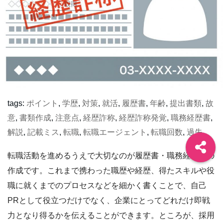
tags:
ポイント
,
学歴
,
対策
,
就活
,
履歴書
,
年齢
,
提出書類
,
故
意
,
書類作成
,
注意点
,
経歴詐称
,
経歴詐称発覚
,
職務経歴書
,
解説
,
記載ミス
,
転職
,
転職エージェント
,
転職回数
,
過失
転職活動を進めるうえで大切なのが履歴書・職務経歴書の
作成です。これまで携わった職歴や経歴、得たスキルや役
職に就くまでのプロセスなどを細かく書くことで、自己
PRとして役立つだけでなく、企業にとってどれだけ即戦
力となり得るかを伝えることができます。ところが、採用