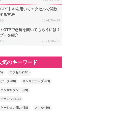
atGPT】AIを用いてエクセルで関数
する方法
コツ
2024/06/28
トGTPで愚痴を聞いてもらうには？
プトを紹介
コツ
2024/06/25
人気のキーワード
5)
エクセル
(100)
ルデータ
(88)
キャリアアップ
(63)
アコンサルタント
(59)
アチェンジ
(113)
ニケーション能力
(58)
スキル
(80)