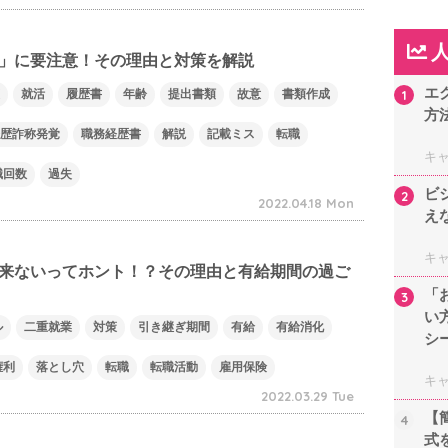
」に要注意！その理由と対策を解説
エ
就活
履歴書
年齢
提出書類
故意
書類作成
1
方
歴詐称発覚
職務経歴書
解説
記載ミス
転職
キ
職回数
過失
ビ
2
2022.04.18 Mon
え
キ
来ないってホント！？その理由と有給期間の過ご
「
3
い
ル
二重就業
対策
引き継ぎ期間
有給
有給消化
シ
権利
落とし穴
転職
転職活動
雇用保険
キ
2022.03.29 Tue
【
4
式