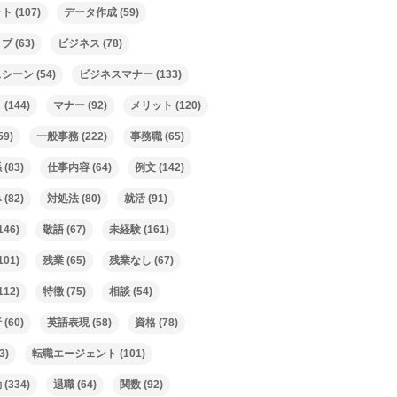
ット
(107)
データ作成
(59)
ィブ
(63)
ビジネス
(78)
スシーン
(54)
ビジネスマナー
(133)
ト
(144)
マナー
(92)
メリット
(120)
59)
一般事務
(222)
事務職
(65)
係
(83)
仕事内容
(64)
例文
(142)
み
(82)
対処法
(80)
就活
(91)
146)
敬語
(67)
未経験
(161)
101)
残業
(65)
残業なし
(67)
112)
特徴
(75)
相談
(54)
析
(60)
英語表現
(58)
資格
(78)
3)
転職エージェント
(101)
動
(334)
退職
(64)
関数
(92)