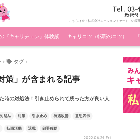
こちらは全て株式会社エージェントゲートでの採
の『キャリチェン』体験談
キャリコツ（転職のコツ）
『
タグ
ン
対策」が含まれる記事
た時の対処法！引き止められて残った方が良い人
対処法
対策
引き止め
待遇改善
意思表示
転職活動
退職
部署移動
2022.06.24 Fri