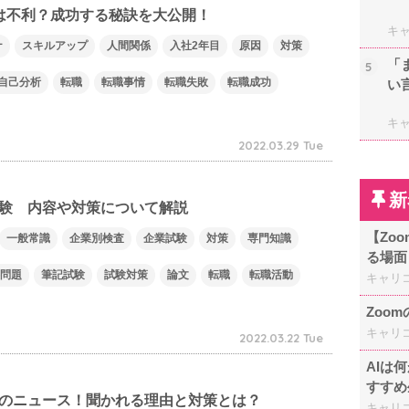
は不利？成功する秘訣を大公開！
キ
ナ
スキルアップ
人間関係
入社2年目
原因
対策
「
5
自己分析
転職
転職事情
転職失敗
転職成功
い
キ
2022.03.29 Tue
新
験 内容や対策について解説
【Zo
一般常識
企業別検査
企業試験
対策
専門知識
る場面
問題
筆記試験
試験対策
論文
転職
転職活動
キャリ
Zoo
キャリ
2022.03.22 Tue
AIは
すすめ
のニュース！聞かれる理由と対策とは？
キャリ