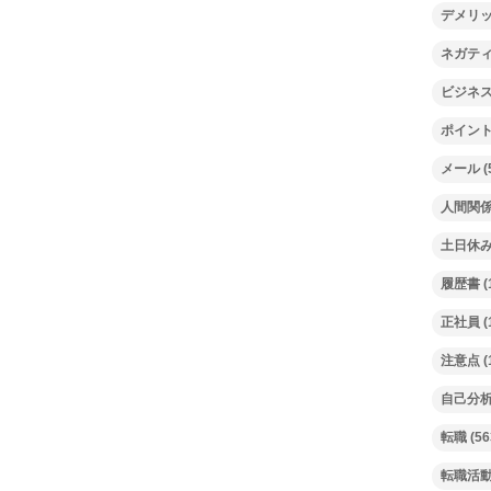
デメリ
ネガテ
ビジネ
ポイン
メール
(
人間関
土日休
履歴書
(
正社員
(
注意点
(
自己分
転職
(56
転職活