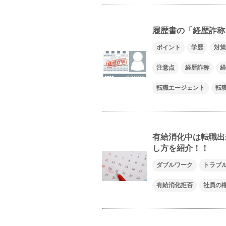
履歴書の「経歴詐称
ポイント
学歴
対策
注意点
経歴詐称
経
転職エージェント
転
有給消化中は転職出
し方を紹介！！
ダブルワーク
トラブ
有給消化拒否
社員の