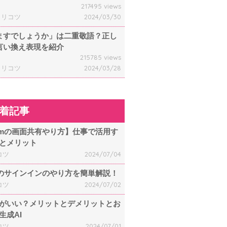
217495 views
ャリコツ
2024/03/30
ますでしょうか」は二重敬語？正し
言い換え表現を紹介
215785 views
ャリコツ
2024/03/28
着記事
omの画面共有やり方】仕事で活用す
とメリット
コツ
2024/07/04
mのサインインのやり方を簡単解説！
コツ
2024/07/02
何がいい？メリットとデメリットとお
生成AI
コツ
2024/07/01