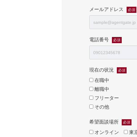
メールアドレス
必須
電話番号
必須
現在の状況
必須
在職中
離職中
フリーター
その他
希望面談場所
必須
オンライン
東