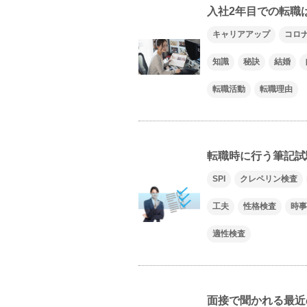
入社2年目での転職
キャリアアップ
コロ
知識
秘訣
結婚
転職活動
転職理由
転職時に行う筆記試
SPI
クレペリン検査
工夫
性格検査
時事
適性検査
面接で聞かれる最近