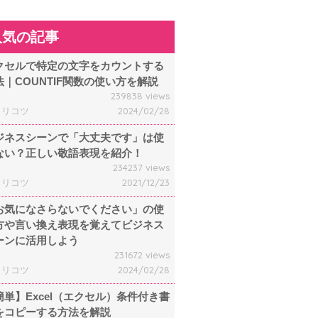
人気の記事
クセルで特定の文字をカウントする
法｜COUNTIF関数の使い方を解説
239838 views
ャリコツ
2024/02/28
ジネスシーンで「大丈夫です」は使
ない？正しい敬語表現を紹介！
234237 views
ャリコツ
2021/12/23
お気になさらないでください」の使
方や言い換え表現を覚えてビジネス
ーンに活用しよう
231672 views
ャリコツ
2024/02/28
簡単】Excel（エクセル）条件付き書
をコピーする方法を解説