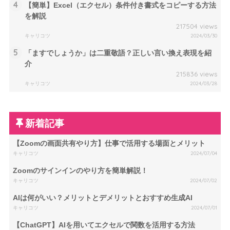
4
【簡単】Excel（エクセル）条件付き書式をコピーする方法
を解説
217504 views
キャリコツ
2024/03/30
5
「ますでしょうか」は二重敬語？正しい言い換え表現を紹
介
215836 views
キャリコツ
2024/03/28
新着記事
【Zoomの画面共有やり方】仕事で活用する場面とメリット
キャリコツ
2024/07/04
Zoomのサインインのやり方を簡単解説！
キャリコツ
2024/07/02
AIは何がいい？メリットとデメリットとおすすめ生成AI
キャリコツ
2024/07/01
【ChatGPT】AIを用いてエクセルで関数を活用する方法