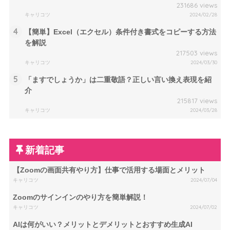
231686 views
キャリコツ
2024/02/28
4
【簡単】Excel（エクセル）条件付き書式をコピーする方法
を解説
217503 views
キャリコツ
2024/03/30
5
「ますでしょうか」は二重敬語？正しい言い換え表現を紹
介
215817 views
キャリコツ
2024/03/28
新着記事
【Zoomの画面共有やり方】仕事で活用する場面とメリット
キャリコツ
2024/07/04
Zoomのサインインのやり方を簡単解説！
キャリコツ
2024/07/02
AIは何がいい？メリットとデメリットとおすすめ生成AI