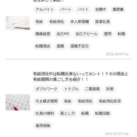
アルバイト
パート
バイト
在職中
履歴書
有給
有給消化
本人希望欄
派遣社員
職務経歴
自己PR
自己アピール
質問
転職
転職理由
退職
退職予定日
2022.04.19 Tue
有給消化中は転職出来ないってホント！？その理由と
有給期間の過ごし方を紹介！！
ダブルワーク
トラブル
二重就業
対策
引き継ぎ期間
有給
有給消化
有給消化拒否
社員の権利
落とし穴
転職
転職活動
雇用保険
2022.03.29 Tue