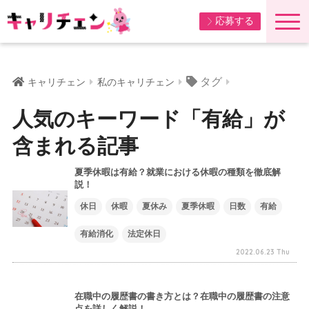
応募する
タグ
キャリチェン
私のキャリチェン
人気のキーワード「有給」が
含まれる記事
夏季休暇は有給？就業における休暇の種類を徹底解
説！
休日
休暇
夏休み
夏季休暇
日数
有給
有給消化
法定休日
2022.06.23 Thu
在職中の履歴書の書き方とは？在職中の履歴書の注意
点を詳しく解説！