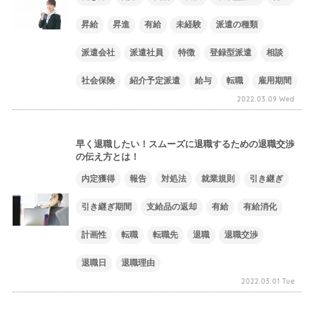
昇給
昇進
有給
未経験
派遣の種類
派遣会社
派遣社員
特徴
登録型派遣
相談
社会保険
紹介予定派遣
給与
転職
雇用期間
2022.03.09 Wed
早く退職したい！スムーズに退職するための退職交渉
の伝え方とは！
内定獲得
報告
対処法
就業規則
引き継ぎ
引き継ぎ期間
支給品の返却
有給
有給消化
計画性
転職
転職先
退職
退職交渉
退職日
退職理由
2022.03.01 Tue