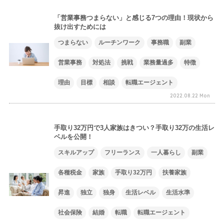
「営業事務つまらない」と感じる7つの理由！現状から
抜け出すためには
つまらない
ルーチンワーク
事務職
副業
営業事務
対処法
挑戦
業務量過多
特徴
理由
目標
相談
転職エージェント
2022.08.22 Mon
手取り32万円で3人家族はきつい？手取り32万の生活レ
ベルを公開！
スキルアップ
フリーランス
一人暮らし
副業
各種税金
家族
手取り32万円
扶養家族
昇進
独立
独身
生活レベル
生活水準
社会保険
結婚
転職
転職エージェント