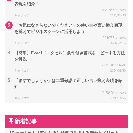
表現を紹介！
234267 views
キャリコツ
2021/12/23
3
「お気になさらないでください」の使い方や言い換え表現
を覚えてビジネスシーンに活用しよう
231677 views
キャリコツ
2024/02/28
4
【簡単】Excel（エクセル）条件付き書式をコピーする方法
を解説
217500 views
キャリコツ
2024/03/30
5
「ますでしょうか」は二重敬語？正しい言い換え表現を紹
介
215801 views
キャリコツ
2024/03/28
新着記事
【Zoomの画面共有やり方】仕事で活用する場面とメリット