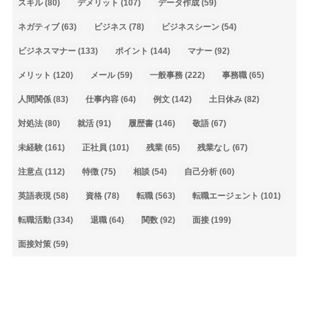
スキル
(80)
デメリット
(107)
データ作成
(59)
ネガティブ
(63)
ビジネス
(78)
ビジネスシーン
(54)
ビジネスマナー
(133)
ポイント
(144)
マナー
(92)
メリット
(120)
メール
(59)
一般事務
(222)
事務職
(65)
人間関係
(83)
仕事内容
(64)
例文
(142)
土日休み
(82)
対処法
(80)
就活
(91)
履歴書
(146)
敬語
(67)
未経験
(161)
正社員
(101)
残業
(65)
残業なし
(67)
注意点
(112)
特徴
(75)
相談
(54)
自己分析
(60)
英語表現
(58)
資格
(78)
転職
(563)
転職エージェント
(101)
転職活動
(334)
退職
(64)
関数
(92)
面接
(199)
面接対策
(59)