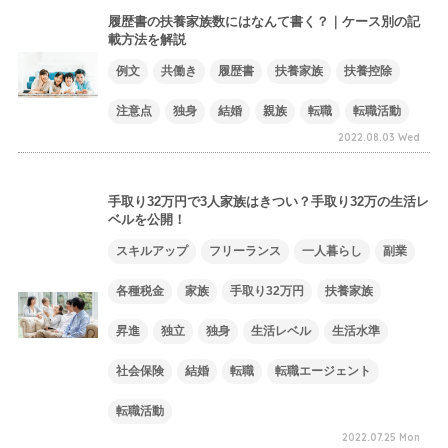
履歴書の扶養家族数にはなんて書く？｜ケース別の記
載方法を解説
例文
共働き
履歴書
扶養家族
扶養控除
注意点
独身
結婚
親族
転職
転職活動
2022.08.03 Wed
手取り32万円で3人家族はきつい？手取り32万の生活レ
ベルを公開！
スキルアップ
フリーランス
一人暮らし
副業
各種税金
家族
手取り32万円
扶養家族
昇進
独立
独身
生活レベル
生活水準
社会保険
結婚
転職
転職エージェント
転職活動
2022.07.25 Mon