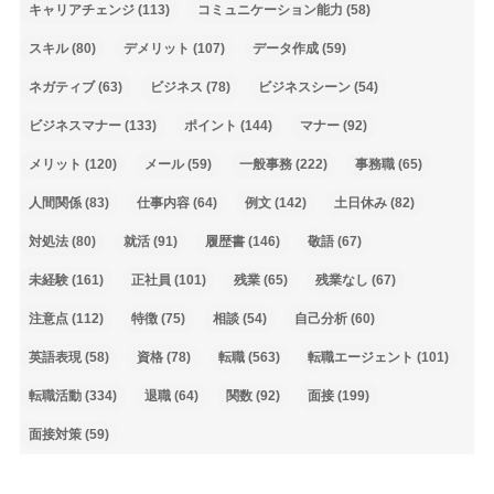
キャリアチェンジ
(113)
コミュニケーション能力
(58)
スキル
(80)
デメリット
(107)
データ作成
(59)
ネガティブ
(63)
ビジネス
(78)
ビジネスシーン
(54)
ビジネスマナー
(133)
ポイント
(144)
マナー
(92)
メリット
(120)
メール
(59)
一般事務
(222)
事務職
(65)
人間関係
(83)
仕事内容
(64)
例文
(142)
土日休み
(82)
対処法
(80)
就活
(91)
履歴書
(146)
敬語
(67)
未経験
(161)
正社員
(101)
残業
(65)
残業なし
(67)
注意点
(112)
特徴
(75)
相談
(54)
自己分析
(60)
英語表現
(58)
資格
(78)
転職
(563)
転職エージェント
(101)
転職活動
(334)
退職
(64)
関数
(92)
面接
(199)
面接対策
(59)