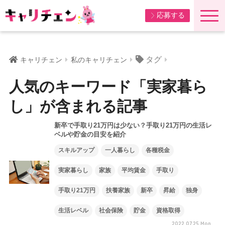
応募する
タグ
キャリチェン
私のキャリチェン
人気のキーワード「実家暮ら
し」が含まれる記事
新卒で手取り21万円は少ない？手取り21万円の生活レ
ベルや貯金の目安を紹介
スキルアップ
一人暮らし
各種税金
実家暮らし
家族
平均賃金
手取り
手取り21万円
扶養家族
新卒
昇給
独身
生活レベル
社会保険
貯金
資格取得
2022.07.25 Mon