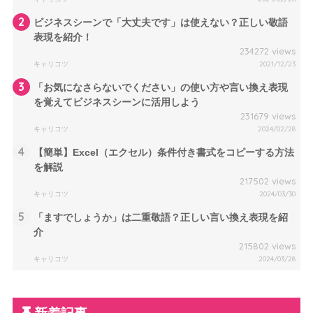
2
ビジネスシーンで「大丈夫です」は使えない？正しい敬語
表現を紹介！
234272 views
キャリコツ
2021/12/23
3
「お気になさらないでください」の使い方や言い換え表現
を覚えてビジネスシーンに活用しよう
231679 views
キャリコツ
2024/02/28
4
【簡単】Excel（エクセル）条件付き書式をコピーする方法
を解説
217502 views
キャリコツ
2024/03/30
5
「ますでしょうか」は二重敬語？正しい言い換え表現を紹
介
215802 views
キャリコツ
2024/03/28