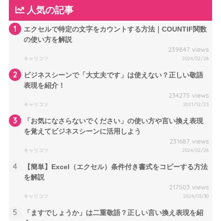
人気の記事
1
エクセルで特定の文字をカウントする方法｜COUNTIF関数
の使い方を解説
239847 views
キャリコツ
2024/02/28
2
ビジネスシーンで「大丈夫です」は使えない？正しい敬語
表現を紹介！
234275 views
キャリコツ
2021/12/23
3
「お気になさらないでください」の使い方や言い換え表現
を覚えてビジネスシーンに活用しよう
231687 views
キャリコツ
2024/02/28
4
【簡単】Excel（エクセル）条件付き書式をコピーする方法
を解説
217503 views
キャリコツ
2024/03/30
5
「ますでしょうか」は二重敬語？正しい言い換え表現を紹