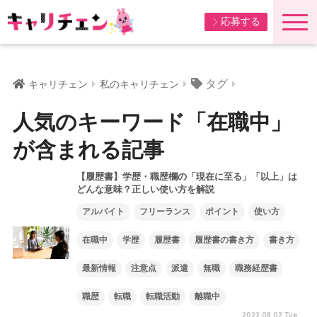
応募する
タグ
キャリチェン
私のキャリチェン
人気のキーワード「在職中」
が含まれる記事
【履歴書】学歴・職歴欄の「現在に至る」「以上」は
どんな意味？正しい使い方を解説
アルバイト
フリーランス
ポイント
使い方
在職中
学歴
履歴書
履歴書の書き方
書き方
最新情報
注意点
派遣
無職
職務経歴書
職歴
転職
転職活動
離職中
2022.08.02 Tue