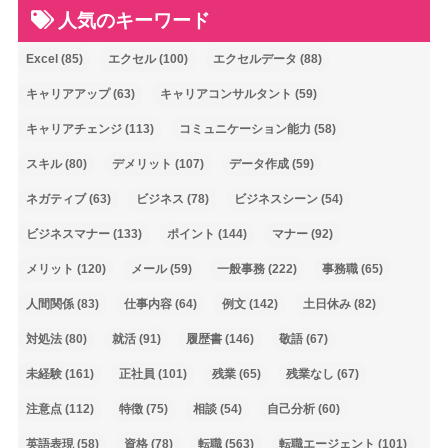
人気のキーワード
Excel
(85)
エクセル
(100)
エクセルデータ
(88)
キャリアアップ
(63)
キャリアコンサルタント
(59)
キャリアチェンジ
(113)
コミュニケーション能力
(58)
スキル
(80)
デメリット
(107)
データ作成
(59)
ネガティブ
(63)
ビジネス
(78)
ビジネスシーン
(54)
ビジネスマナー
(133)
ポイント
(144)
マナー
(92)
メリット
(120)
メール
(59)
一般事務
(222)
事務職
(65)
人間関係
(83)
仕事内容
(64)
例文
(142)
土日休み
(82)
対処法
(80)
就活
(91)
履歴書
(146)
敬語
(67)
未経験
(161)
正社員
(101)
残業
(65)
残業なし
(67)
注意点
(112)
特徴
(75)
相談
(54)
自己分析
(60)
英語表現
(58)
資格
(78)
転職
(563)
転職エージェント
(101)