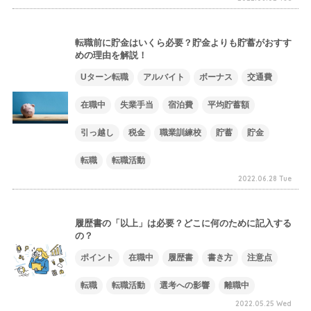
転職前に貯金はいくら必要？貯金よりも貯蓄がおすす
めの理由を解説！
Uターン転職
アルバイト
ボーナス
交通費
在職中
失業手当
宿泊費
平均貯蓄額
引っ越し
税金
職業訓練校
貯蓄
貯金
転職
転職活動
2022.06.28 Tue
履歴書の「以上」は必要？どこに何のために記入する
の？
ポイント
在職中
履歴書
書き方
注意点
転職
転職活動
選考への影響
離職中
2022.05.25 Wed