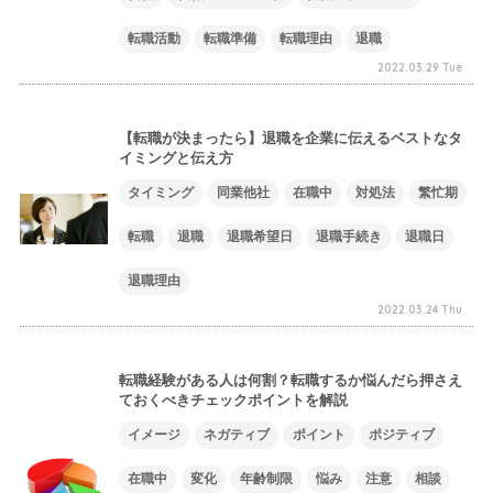
転職活動
転職準備
転職理由
退職
2022.03.29 Tue
【転職が決まったら】退職を企業に伝えるベストなタ
イミングと伝え方
タイミング
同業他社
在職中
対処法
繁忙期
転職
退職
退職希望日
退職手続き
退職日
退職理由
2022.03.24 Thu
転職経験がある人は何割？転職するか悩んだら押さえ
ておくべきチェックポイントを解説
イメージ
ネガティブ
ポイント
ポジティブ
在職中
変化
年齢制限
悩み
注意
相談