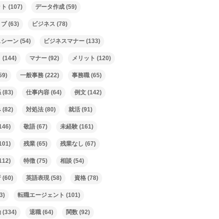
ット
(107)
データ作成
(59)
ィブ
(63)
ビジネス
(78)
スシーン
(54)
ビジネスマナー
(133)
ト
(144)
マナー
(92)
メリット
(120)
59)
一般事務
(222)
事務職
(65)
係
(83)
仕事内容
(64)
例文
(142)
み
(82)
対処法
(80)
就活
(91)
146)
敬語
(67)
未経験
(161)
101)
残業
(65)
残業なし
(67)
112)
特徴
(75)
相談
(54)
析
(60)
英語表現
(58)
資格
(78)
3)
転職エージェント
(101)
動
(334)
退職
(64)
関数
(92)