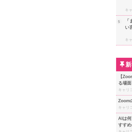
キ
「
5
い
キ
新
【Zo
る場面
キャリ
Zoo
キャリ
AIは
すすめ
キャリ