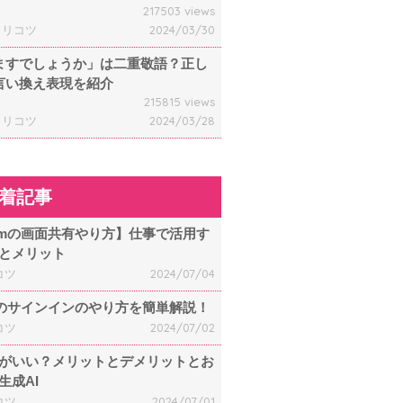
217503 views
ャリコツ
2024/03/30
ますでしょうか」は二重敬語？正し
言い換え表現を紹介
215815 views
ャリコツ
2024/03/28
着記事
omの画面共有やり方】仕事で活用す
とメリット
コツ
2024/07/04
mのサインインのやり方を簡単解説！
コツ
2024/07/02
何がいい？メリットとデメリットとお
生成AI
コツ
2024/07/01