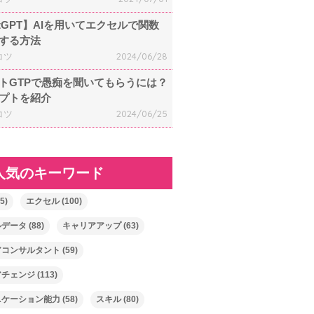
atGPT】AIを用いてエクセルで関数
する方法
コツ
2024/06/28
トGTPで愚痴を聞いてもらうには？
プトを紹介
コツ
2024/06/25
人気のキーワード
5)
エクセル
(100)
ルデータ
(88)
キャリアアップ
(63)
アコンサルタント
(59)
アチェンジ
(113)
ニケーション能力
(58)
スキル
(80)