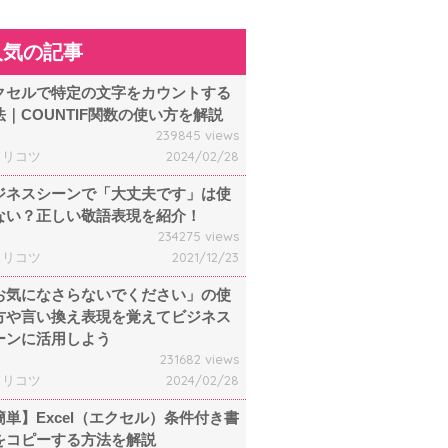
人気の記事
クセルで特定の文字をカウントする
法｜COUNTIF関数の使い方を解説
239845 views
ャリコツ
2024/02/28
ジネスシーンで「大丈夫です」は使
ない？正しい敬語表現を紹介！
234275 views
ャリコツ
2021/12/23
お気になさらないでください」の使
方や言い換え表現を覚えてビジネス
ーンに活用しよう
231682 views
ャリコツ
2024/02/28
簡単】Excel（エクセル）条件付き書
をコピーする方法を解説