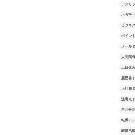
デメリ
ネガテ
ビジネ
ポイン
メール
(
人間関
土日休
履歴書
(
正社員
(
注意点
(
自己分
転職
(56
転職活