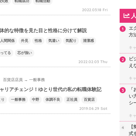
職失敗
転職成功
転職活動
2022.03.18 Fri
エ
1
体的な特徴を見た目と性格に分けて解説
方
人間関係
外見
性格
気遣い
気配り
清潔感
キ
ってる
芯が強い
ビ
2
2022.02.03 Thu
え
キ
百貨店店員 → 一般事務
ャリアチェンジ！ゆとり世代の私の転職体験記
「
3
い
とり
一般事務
中野
体調不良
正社員
百貨店
シ
2019.06.29 Sat
キ
【
4
式