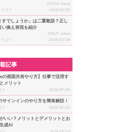
217503 views
ャリコツ
2024/03/30
ますでしょうか」は二重敬語？正し
言い換え表現を紹介
215817 views
ャリコツ
2024/03/28
着記事
omの画面共有やり方】仕事で活用す
とメリット
コツ
2024/07/04
mのサインインのやり方を簡単解説！
コツ
2024/07/02
何がいい？メリットとデメリットとお
生成AI
コツ
2024/07/01