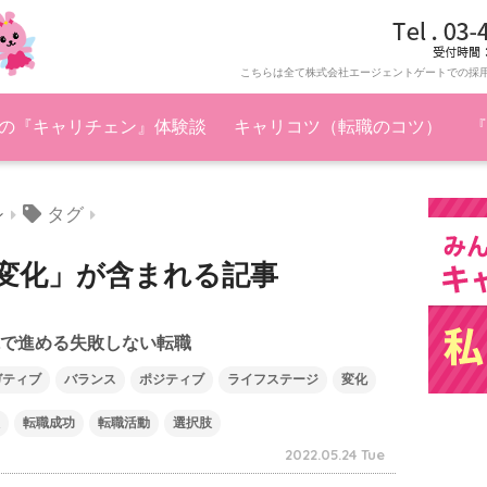
こちらは全て株式会社エージェントゲートでの採
の『キャリチェン』体験談
キャリコツ（転職のコツ）
『
タグ
ン
変化」が含まれる記事
視で進める失敗しない転職
ガティブ
バランス
ポジティブ
ライフステージ
変化
転職成功
転職活動
選択肢
2022.05.24 Tue