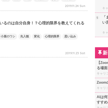
2019.11.24 Sun
キ
「
5
い
いるのは自分自身！？心理的限界を教えてくれる
キ
り小屋のワシ
先入観
変化
心理的限界
思い込み
新
2019.11.23 Sat
【Zo
る場面
キャリ
Zoo
キャリ
AIは
すすめ
キャリ