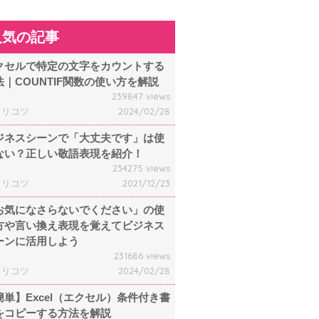
人気の記事
クセルで特定の文字をカウントする
法｜COUNTIF関数の使い方を解説
239847 views
ャリコツ
2024/02/28
ジネスシーンで「大丈夫です」は使
ない？正しい敬語表現を紹介！
234275 views
ャリコツ
2021/12/23
お気になさらないでください」の使
方や言い換え表現を覚えてビジネス
ーンに活用しよう
231686 views
ャリコツ
2024/02/28
簡単】Excel（エクセル）条件付き書
をコピーする方法を解説