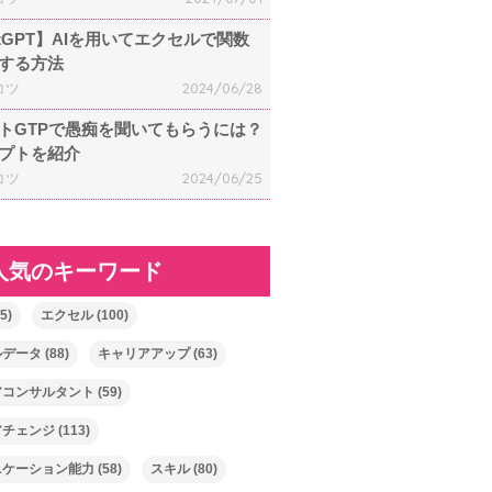
atGPT】AIを用いてエクセルで関数
する方法
コツ
2024/06/28
トGTPで愚痴を聞いてもらうには？
プトを紹介
コツ
2024/06/25
人気のキーワード
5)
エクセル
(100)
ルデータ
(88)
キャリアアップ
(63)
アコンサルタント
(59)
アチェンジ
(113)
ニケーション能力
(58)
スキル
(80)