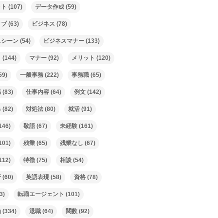
ット
(107)
データ作成
(59)
ィブ
(63)
ビジネス
(78)
スシーン
(54)
ビジネスマナー
(133)
ト
(144)
マナー
(92)
メリット
(120)
59)
一般事務
(222)
事務職
(65)
係
(83)
仕事内容
(64)
例文
(142)
み
(82)
対処法
(80)
就活
(91)
146)
敬語
(67)
未経験
(161)
101)
残業
(65)
残業なし
(67)
112)
特徴
(75)
相談
(54)
析
(60)
英語表現
(58)
資格
(78)
3)
転職エージェント
(101)
動
(334)
退職
(64)
関数
(92)