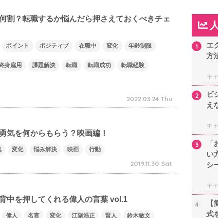
何割？転職するか悩んだら押さえておくべきチェ
エ
ポイント
ポジティブ
在職中
変化
年齢制限
1
方
終身雇用
課題解決
転職
転職成功
転職経験
キ
ビ
2
2022.03.24 Thu
え
キ
勇気を何からもらう？映画編！
「
3
気
変化
悩み解決
映画
行動
い
2019.11.30 Sat
シ
キ
中を押してくれる偉人の言葉 vol.1
【
4
式
偉人
名言
変化
江副浩正
賢人
鈴木敏文