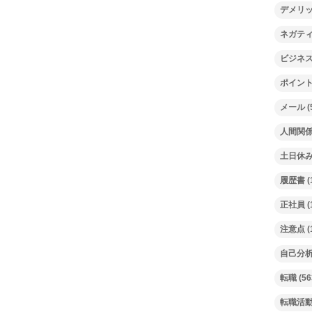
デメリ
ネガテ
ビジネ
ポイン
メール
(
人間関
土日休
履歴書
(
正社員
(
注意点
(
自己分
転職
(56
転職活