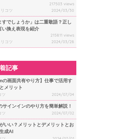
217503 views
ャリコツ
2024/03/30
ますでしょうか」は二重敬語？正し
言い換え表現を紹介
215811 views
ャリコツ
2024/03/28
着記事
omの画面共有やり方】仕事で活用す
とメリット
コツ
2024/07/04
mのサインインのやり方を簡単解説！
コツ
2024/07/02
何がいい？メリットとデメリットとお
生成AI
コツ
2024/07/01