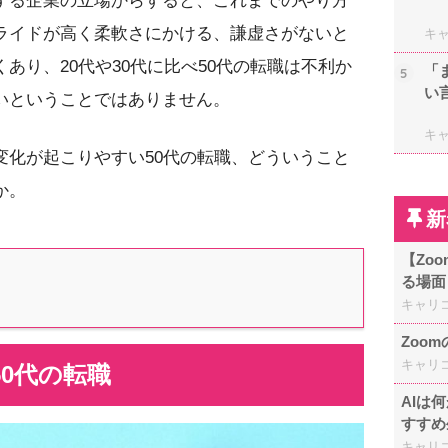
する企業の立場からすると、これまでのやり方
ライドが高く柔軟さにかける、謙虚さがないと
キ
あり、20代や30代に比べ50代の転職は不利か
「
5
い
いということではありません。
キ
変化が起こりやすい50代の転職、どういうこと
か。
新
【Zo
る場面
キャリ
Zoo
キャリ
0代の転職
AIは
すすめ
キャリ