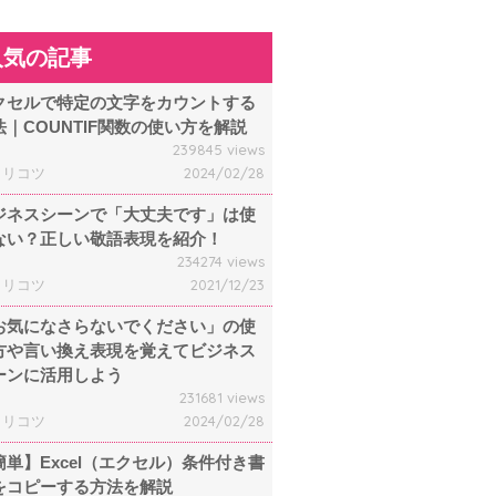
人気の記事
クセルで特定の文字をカウントする
法｜COUNTIF関数の使い方を解説
239845 views
ャリコツ
2024/02/28
ジネスシーンで「大丈夫です」は使
ない？正しい敬語表現を紹介！
234274 views
ャリコツ
2021/12/23
お気になさらないでください」の使
方や言い換え表現を覚えてビジネス
ーンに活用しよう
231681 views
ャリコツ
2024/02/28
簡単】Excel（エクセル）条件付き書
をコピーする方法を解説