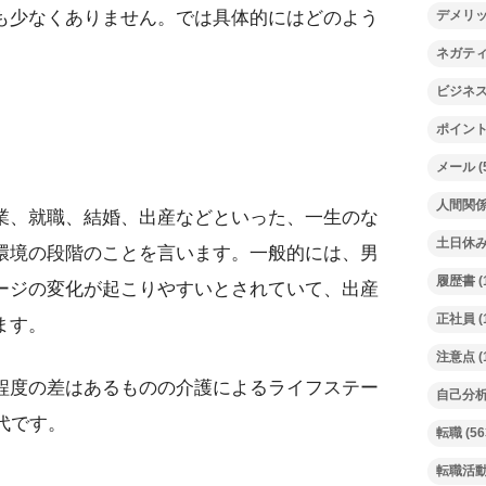
も少なくありません。では具体的にはどのよう
デメリ
ネガテ
ビジネ
ポイン
メール
(
人間関
業、就職、結婚、出産などといった、一生のな
土日休
環境の段階のことを言います。一般的には、男
履歴書
(
ージの変化が起こりやすいとされていて、出産
正社員
(
ます。
注意点
(
程度の差はあるものの介護によるライフステー
自己分
代です。
転職
(56
転職活