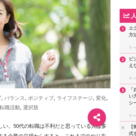
エ
1
方
キ
ビ
2
え
キ
「
3
い
ブ
,
バランス
,
ポジティブ
,
ライフステージ
,
変化
,
シ
転職活動
,
選択肢
キ
しい。50代の転職は不利だと思っている人は多
【
4
式