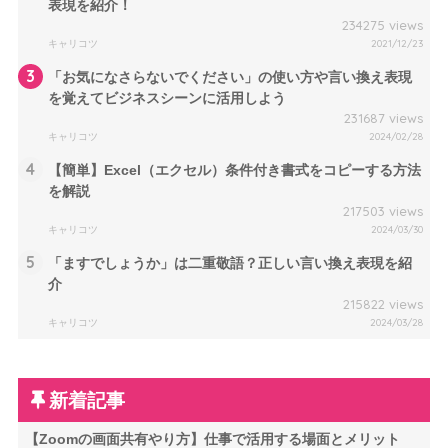
表現を紹介！
234275 views
キャリコツ
2021/12/23
3
「お気になさらないでください」の使い方や言い換え表現
を覚えてビジネスシーンに活用しよう
231687 views
キャリコツ
2024/02/28
4
【簡単】Excel（エクセル）条件付き書式をコピーする方法
を解説
217503 views
キャリコツ
2024/03/30
5
「ますでしょうか」は二重敬語？正しい言い換え表現を紹
介
215822 views
キャリコツ
2024/03/28
新着記事
【Zoomの画面共有やり方】仕事で活用する場面とメリット