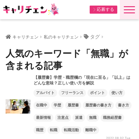
応募する
タグ
キャリチェン
私のキャリチェン
人気のキーワード「無職」が
含まれる記事
【履歴書】学歴・職歴欄の「現在に至る」「以上」は
どんな意味？正しい使い方を解説
アルバイト
フリーランス
ポイント
使い方
在職中
学歴
履歴書
履歴書の書き方
書き方
最新情報
注意点
派遣
無職
職務経歴書
職歴
転職
転職活動
離職中
2022.08.02 Tue