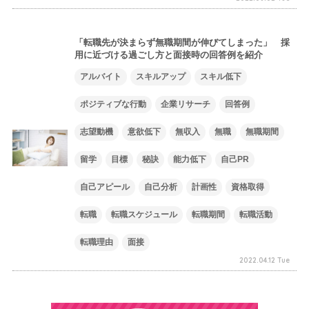
「転職先が決まらず無職期間が伸びてしまった」 採
用に近づける過ごし方と面接時の回答例を紹介
アルバイト
スキルアップ
スキル低下
ポジティブな行動
企業リサーチ
回答例
志望動機
意欲低下
無収入
無職
無職期間
留学
目標
秘訣
能力低下
自己PR
自己アピール
自己分析
計画性
資格取得
転職
転職スケジュール
転職期間
転職活動
転職理由
面接
2022.04.12 Tue