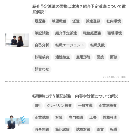
紹介予定派遣の面接は違法？紹介予定派遣について徹
底解説！
履歴書
希望職種
派遣
派遣登録
社内環境
筆記試験
紹介予定派遣
職務経歴書
職場環境
自己分析
転職エージェント
転職失敗
転職成功
適性検査
雇用形態
面接
面談
顔合わせ
2022.04.05 Tue
転職時に行う筆記試験 内容や対策について解説
SPI
クレペリン検査
一般常識
企業別検査
企業試験
対策
専門知識
工夫
性格検査
時事問題
筆記試験
試験対策
論文
転職