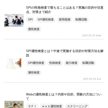
SPIの性格検査で落ちることはある？実施の目的や注意
点、対策まで紹介
SPI
SPI適性検査
採用面接
転職活動
適性検査
2021.05.26 Wed
SPI適性検査とは？中途で実施する目的や対策方法を解
説
SPI適性検査
性格検査
能力検査
転職活動
適性検査
2021.05.23 Sun
Webの適性検査とは？内容や目的、受験の方法につい
て
ＳＰＩ
ｗｅｂ適性検査
スクリーニング