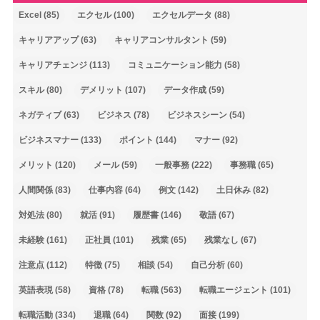
Excel
(85)
エクセル
(100)
エクセルデータ
(88)
キャリアアップ
(63)
キャリアコンサルタント
(59)
キャリアチェンジ
(113)
コミュニケーション能力
(58)
スキル
(80)
デメリット
(107)
データ作成
(59)
ネガティブ
(63)
ビジネス
(78)
ビジネスシーン
(54)
ビジネスマナー
(133)
ポイント
(144)
マナー
(92)
メリット
(120)
メール
(59)
一般事務
(222)
事務職
(65)
人間関係
(83)
仕事内容
(64)
例文
(142)
土日休み
(82)
対処法
(80)
就活
(91)
履歴書
(146)
敬語
(67)
未経験
(161)
正社員
(101)
残業
(65)
残業なし
(67)
注意点
(112)
特徴
(75)
相談
(54)
自己分析
(60)
英語表現
(58)
資格
(78)
転職
(563)
転職エージェント
(101)
転職活動
(334)
退職
(64)
関数
(92)
面接
(199)