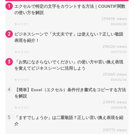
1
エクセルで特定の文字をカウントする方法｜COUNTIF関数
の使い方を解説
239838 views
キャリコツ
2024/02/28
2
ビジネスシーンで「大丈夫です」は使えない？正しい敬語
表現を紹介！
234226 views
キャリコツ
2021/12/23
3
「お気になさらないでください」の使い方や言い換え表現
を覚えてビジネスシーンに活用しよう
231669 views
キャリコツ
2024/02/28
4
【簡単】Excel（エクセル）条件付き書式をコピーする方法
を解説
217495 views
キャリコツ
2024/03/30
5
「ますでしょうか」は二重敬語？正しい言い換え表現を紹
介
215772 views