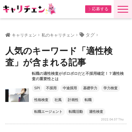
応募する
タグ
キャリチェン
私のキャリチェン
人気のキーワード「適性検
査」が含まれる記事
転職の適性検査がボロボロだと不採用確定！？適性検
査の重要性とは
SPI
不採用
中途採用
基礎学力
学力検査
性格検査
社風
計画性
転職
転職エージェント
転職活動
適性検査
2022.04.07 Thu