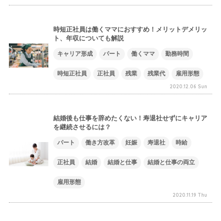
時短正社員は働くママにおすすめ！メリットデメリッ
ト、年収についても解説
キャリア形成
パート
働くママ
勤務時間
時短正社員
正社員
残業
残業代
雇用形態
2020.12.06 Sun
結婚後も仕事を辞めたくない！寿退社せずにキャリア
を継続させるには？
パート
働き方改革
妊娠
寿退社
時給
正社員
結婚
結婚と仕事
結婚と仕事の両立
雇用形態
2020.11.19 Thu