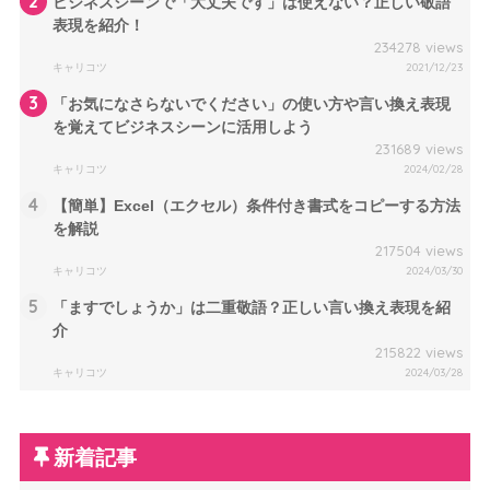
2
ビジネスシーンで「大丈夫です」は使えない？正しい敬語
表現を紹介！
234278 views
キャリコツ
2021/12/23
3
「お気になさらないでください」の使い方や言い換え表現
を覚えてビジネスシーンに活用しよう
231689 views
キャリコツ
2024/02/28
4
【簡単】Excel（エクセル）条件付き書式をコピーする方法
を解説
217504 views
キャリコツ
2024/03/30
5
「ますでしょうか」は二重敬語？正しい言い換え表現を紹
介
215822 views
キャリコツ
2024/03/28
新着記事