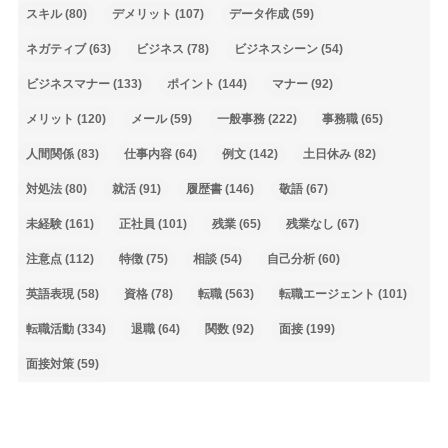
スキル
(80)
デメリット
(107)
データ作成
(59)
ネガティブ
(63)
ビジネス
(78)
ビジネスシーン
(54)
ビジネスマナー
(133)
ポイント
(144)
マナー
(92)
メリット
(120)
メール
(59)
一般事務
(222)
事務職
(65)
人間関係
(83)
仕事内容
(64)
例文
(142)
土日休み
(82)
対処法
(80)
就活
(91)
履歴書
(146)
敬語
(67)
未経験
(161)
正社員
(101)
残業
(65)
残業なし
(67)
注意点
(112)
特徴
(75)
相談
(54)
自己分析
(60)
英語表現
(58)
資格
(78)
転職
(563)
転職エージェント
(101)
転職活動
(334)
退職
(64)
関数
(92)
面接
(199)
面接対策
(59)