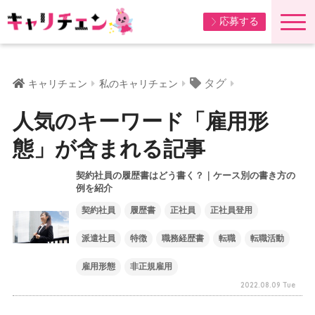
応募する
タグ
キャリチェン
私のキャリチェン
人気のキーワード「雇用形
態」が含まれる記事
契約社員の履歴書はどう書く？｜ケース別の書き方の
例を紹介
契約社員
履歴書
正社員
正社員登用
派遣社員
特徴
職務経歴書
転職
転職活動
雇用形態
非正規雇用
2022.08.09 Tue