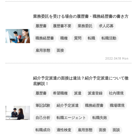
業務委託を受ける場合の履歴書・職務経歴書の書き方
履歴書
履歴書不要
業務委託
求人応募
職務経歴書
職種
質問
転職
転職活動
雇用形態
面接
2022.04.18 Mon
紹介予定派遣の面接は違法？紹介予定派遣について徹
底解説！
履歴書
希望職種
派遣
派遣登録
社内環境
筆記試験
紹介予定派遣
職務経歴書
職場環境
自己分析
転職エージェント
転職失敗
転職成功
適性検査
雇用形態
面接
面談