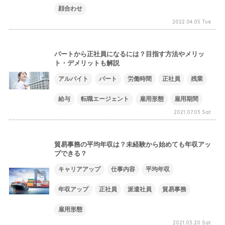
顔合わせ
2022.04.05 Tue
パートから正社員になるには？目指す方法やメリッ
ト・デメリットも解説
アルバイト
パート
労働時間
正社員
残業
給与
転職エージェント
雇用形態
雇用期間
2021.07.03 Sat
貿易事務の平均年収は？未経験から始めても年収アッ
プできる？
キャリアアップ
仕事内容
平均年収
年収アップ
正社員
派遣社員
貿易事務
雇用形態
2021.03.20 Sat