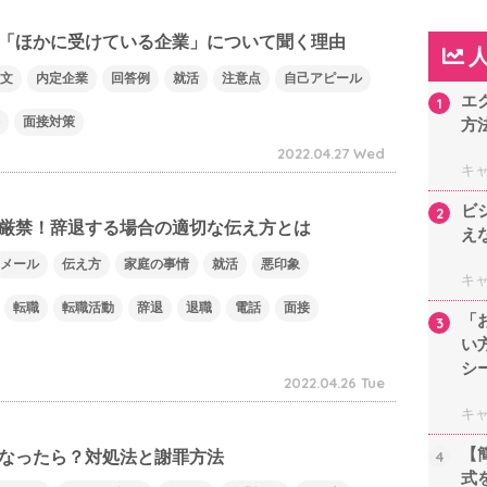
「ほかに受けている企業」について聞く理由
文
内定企業
回答例
就活
注意点
自己アピール
エ
1
面接対策
方
2022.04.27 Wed
キ
ビ
2
厳禁！辞退する場合の適切な伝え方とは
え
メール
伝え方
家庭の事情
就活
悪印象
キ
転職
転職活動
辞退
退職
電話
面接
「
3
い
シ
2022.04.26 Tue
キ
【
なったら？対処法と謝罪方法
4
式