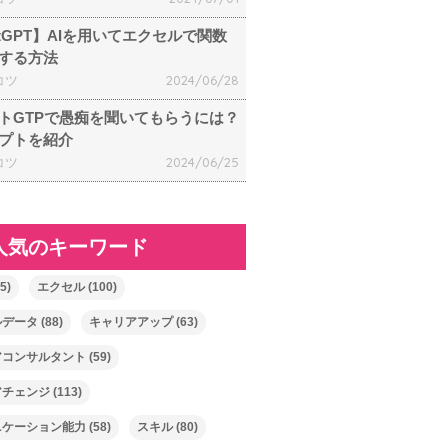
atGPT】AIを用いてエクセルで関数
する方法
コツ
2024/06/28
トGTPで愚痴を聞いてもらうには？
プトを紹介
コツ
2024/06/25
人気のキーワード
5)
エクセル
(100)
ルデータ
(88)
キャリアアップ
(63)
アコンサルタント
(59)
アチェンジ
(113)
ニケーション能力
(58)
スキル
(80)