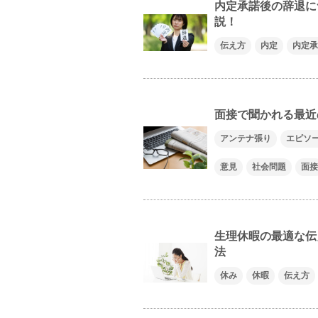
内定承諾後の辞退に
説！
伝え方
内定
内定承
面接で聞かれる最近
アンテナ張り
エピソ
意見
社会問題
面接
生理休暇の最適な伝
法
休み
休暇
伝え方