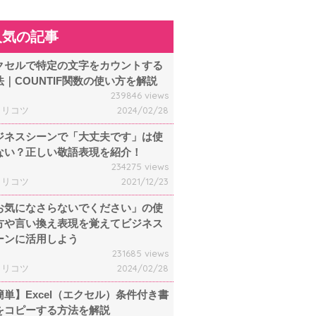
人気の記事
クセルで特定の文字をカウントする
法｜COUNTIF関数の使い方を解説
239846 views
ャリコツ
2024/02/28
ジネスシーンで「大丈夫です」は使
ない？正しい敬語表現を紹介！
234275 views
ャリコツ
2021/12/23
お気になさらないでください」の使
方や言い換え表現を覚えてビジネス
ーンに活用しよう
231685 views
ャリコツ
2024/02/28
簡単】Excel（エクセル）条件付き書
をコピーする方法を解説