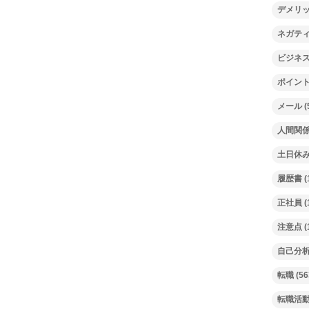
デメリ
ネガテ
ビジネ
ポイン
メール
(
人間関
土日休
履歴書
(
正社員
(
注意点
(
自己分
転職
(56
転職活