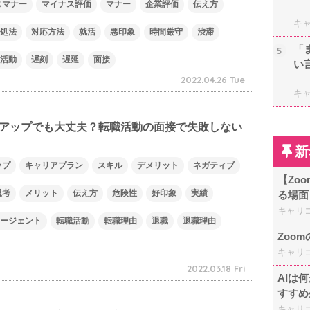
スマナー
マイナス評価
マナー
企業評価
伝え方
キ
処法
対応方法
就活
悪印象
時間厳守
渋滞
「
5
活動
遅刻
遅延
面接
い
2022.04.26 Tue
キ
アップでも大丈夫？転職活動の面接で失敗しない
新
ップ
キャリアプラン
スキル
デメリット
ネガティブ
【Zo
思考
メリット
伝え方
危険性
好印象
実績
る場面
キャリ
ージェント
転職活動
転職理由
退職
退職理由
Zoo
キャリ
2022.03.18 Fri
AIは
すすめ
キャリ