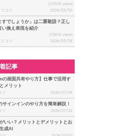
217503 views
ャリコツ
2024/03/30
ますでしょうか」は二重敬語？正し
言い換え表現を紹介
215816 views
ャリコツ
2024/03/28
着記事
omの画面共有やり方】仕事で活用す
とメリット
コツ
2024/07/04
mのサインインのやり方を簡単解説！
コツ
2024/07/02
何がいい？メリットとデメリットとお
生成AI
コツ
2024/07/01