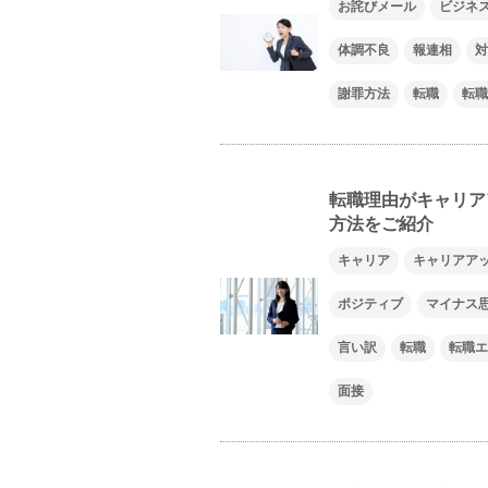
お詫びメール
ビジネ
体調不良
報連相
対
謝罪方法
転職
転職
転職理由がキャリア
方法をご紹介
キャリア
キャリアア
ポジティブ
マイナス
言い訳
転職
転職エ
面接