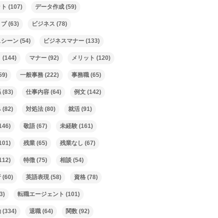
ット
(107)
データ作成
(59)
ィブ
(63)
ビジネス
(78)
スシーン
(54)
ビジネスマナー
(133)
ト
(144)
マナー
(92)
メリット
(120)
59)
一般事務
(222)
事務職
(65)
係
(83)
仕事内容
(64)
例文
(142)
み
(82)
対処法
(80)
就活
(91)
146)
敬語
(67)
未経験
(161)
101)
残業
(65)
残業なし
(67)
112)
特徴
(75)
相談
(54)
析
(60)
英語表現
(58)
資格
(78)
3)
転職エージェント
(101)
動
(334)
退職
(64)
関数
(92)