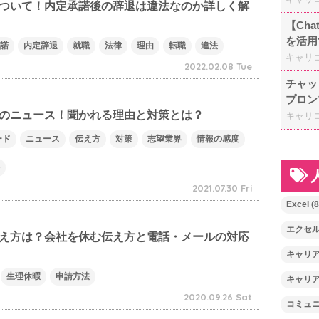
ついて！内定承諾後の辞退は違法なのか詳しく解
【Ch
を活用
諾
内定辞退
就職
法律
理由
転職
違法
キャリ
2022.02.08 Tue
チャッ
プロン
のニュース！聞かれる理由と対策とは？
キャリ
ード
ニュース
伝え方
対策
志望業界
情報の感度
2021.07.30 Fri
Excel
(8
エクセ
え方は？会社を休む伝え方と電話・メールの対応
キャリ
生理休暇
申請方法
キャリ
2020.09.26 Sat
コミュ