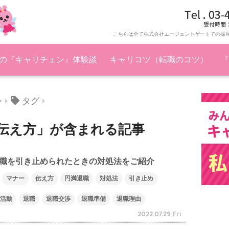
こちらは全て株式会社エージェントゲートでの採
の『キャリチェン』体験談
キャリコツ（転職のコツ）
『
タグ
ン
伝え方」が含まれる記事
職を引き止められたときの対処法をご紹介
マナー
伝え方
円満退職
対処法
引き止め
活動
退職
退職交渉
退職準備
退職理由
2022.07.29 Fri