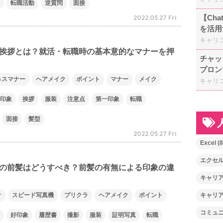
転職活動
逆質問
面接
2022.05.27 Fri
【Ch
を活用
キャリ
挨拶とは？就活・転職時の基本意的なマナーを押
チャッ
プロン
ネスマナー
ヘアメイク
ポイント
マナー
メイク
キャリ
印象
挨拶
服装
注意点
第一印象
転職
面接
髪型
2022.05.27 Fri
Excel
(8
エクセ
の前髪はどうすべき？前髪の有無による印象の違
キャリ
オ
スピード写真機
プリクラ
ヘアメイク
ポイント
キャリ
コミュ
好印象
履歴書
撮影
服装
証明写真
転職