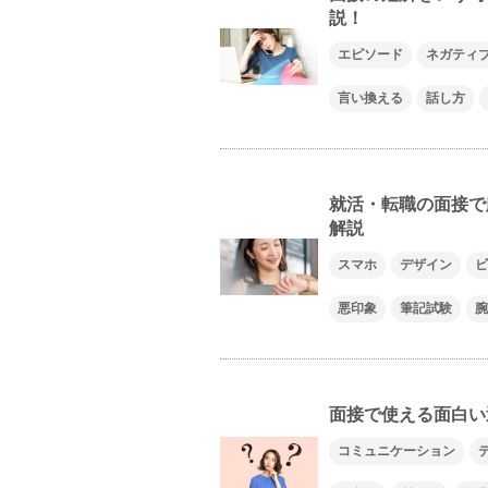
説！
エピソード
ネガティ
言い換える
話し方
就活・転職の面接で
解説
スマホ
デザイン
ビ
悪印象
筆記試験
腕
面接で使える面白い
コミュニケーション