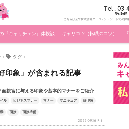
こちらは全て株式会社エージェントゲートでの採
の『キャリチェン』体験談
キャリコツ（転職のコツ）
『
タグ
ン
好印象」が含まれる記事
？面接官に与える印象や基本的マナーをご紹介
イル
ビジネスマナー
マナー
マニキュア
好印象
動
面接
面接準備
2022.09.16 Fri