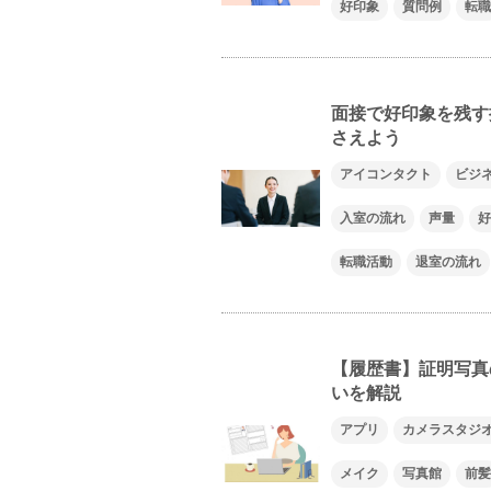
好印象
質問例
転職
面接で好印象を残す
さえよう
アイコンタクト
ビジ
入室の流れ
声量
好
転職活動
退室の流れ
【履歴書】証明写真
いを解説
アプリ
カメラスタジ
メイク
写真館
前髪