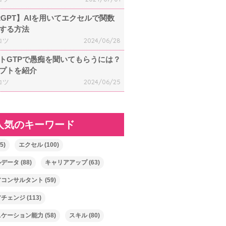
atGPT】AIを用いてエクセルで関数
する方法
コツ
2024/06/28
トGTPで愚痴を聞いてもらうには？
プトを紹介
コツ
2024/06/25
人気のキーワード
5)
エクセル
(100)
ルデータ
(88)
キャリアアップ
(63)
アコンサルタント
(59)
アチェンジ
(113)
ニケーション能力
(58)
スキル
(80)