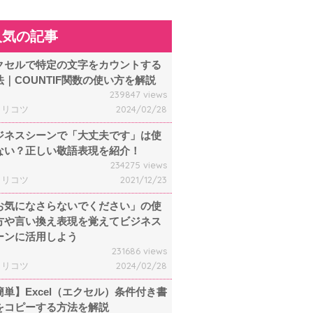
人気の記事
クセルで特定の文字をカウントする
法｜COUNTIF関数の使い方を解説
239847 views
ャリコツ
2024/02/28
ジネスシーンで「大丈夫です」は使
ない？正しい敬語表現を紹介！
234275 views
ャリコツ
2021/12/23
お気になさらないでください」の使
方や言い換え表現を覚えてビジネス
ーンに活用しよう
231686 views
ャリコツ
2024/02/28
簡単】Excel（エクセル）条件付き書
をコピーする方法を解説