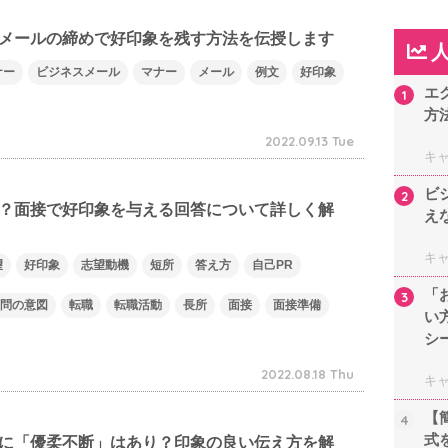
メールの締めで好印象を残す方法を伝授します
ナー
ビジネスメール
マナー
メール
例文
好印象
エ
1
方
2022.09.13 Tue
キ
ビ
2
？面接で好印象を与える回答について詳しく解
え
キ
望
好印象
志望動機
短所
答え方
自己PR
「
3
問の意図
転職
転職活動
長所
面接
面接準備
い
シ
2022.08.18 Thu
キ
【
4
式
に「優柔不断」はあり？印象の良い伝え方を解