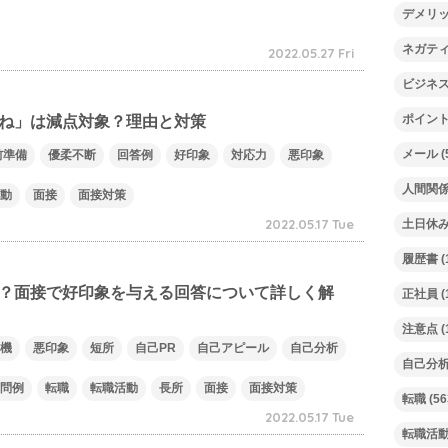
デメリ
ネガテ
2022.05.27 Fri
ビジネ
ポイン
ね」は減点対象？理由と対策
メール
(
前準備
優柔不断
回答例
好印象
対応力
悪印象
人間関
動
面接
面接対策
2022.05.17 Tue
土日休
履歴書
(
？面接で好印象を与える回答について詳しく解
正社員
(
注意点
(
機
悪印象
短所
自己PR
自己アピール
自己分析
自己分
問例
転職
転職活動
長所
面接
面接対策
転職
(56
2022.05.17 Tue
転職活