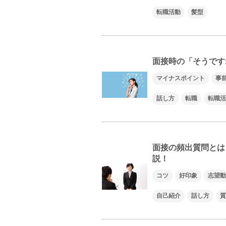
転職活動
髪型
面接時の「そうです
マイナスポイント
事
話し方
転職
転職活
面接の頻出質問とは
説！
コツ
好印象
志望動
自己紹介
話し方
質