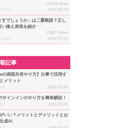
217503 views
ャリコツ
2024/03/30
ますでしょうか」は二重敬語？正し
言い換え表現を紹介
215817 views
ャリコツ
2024/03/28
着記事
omの画面共有やり方】仕事で活用す
とメリット
コツ
2024/07/04
mのサインインのやり方を簡単解説！
コツ
2024/07/02
何がいい？メリットとデメリットとお
生成AI
コツ
2024/07/01