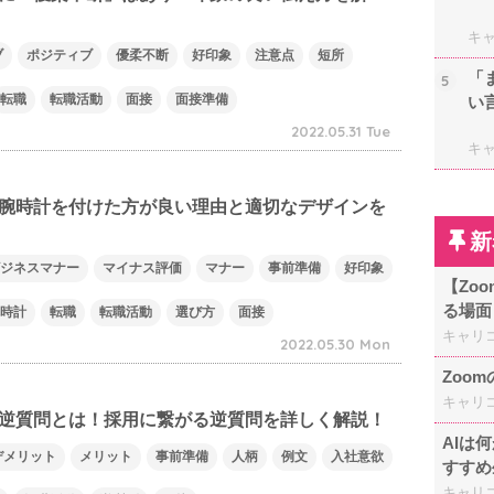
キ
ブ
ポジティブ
優柔不断
好印象
注意点
短所
「
5
転職
転職活動
面接
面接準備
い
2022.05.31 Tue
キ
腕時計を付けた方が良い理由と適切なデザインを
新
ジネスマナー
マイナス評価
マナー
事前準備
好印象
【Zo
る場面
時計
転職
転職活動
選び方
面接
キャリ
2022.05.30 Mon
Zoo
キャリ
逆質問とは！採用に繋がる逆質問を詳しく解説！
AIは
デメリット
メリット
事前準備
人柄
例文
入社意欲
すすめ
キャリ