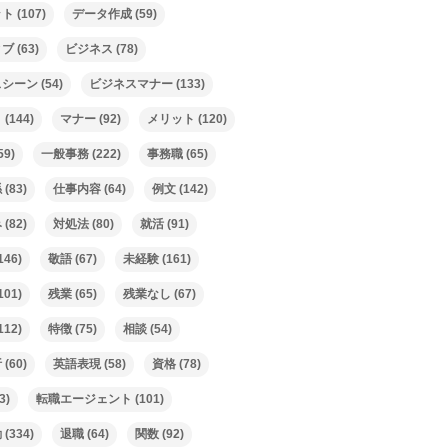
ット
(107)
データ作成
(59)
ィブ
(63)
ビジネス
(78)
スシーン
(54)
ビジネスマナー
(133)
ト
(144)
マナー
(92)
メリット
(120)
59)
一般事務
(222)
事務職
(65)
係
(83)
仕事内容
(64)
例文
(142)
み
(82)
対処法
(80)
就活
(91)
146)
敬語
(67)
未経験
(161)
101)
残業
(65)
残業なし
(67)
112)
特徴
(75)
相談
(54)
析
(60)
英語表現
(58)
資格
(78)
3)
転職エージェント
(101)
動
(334)
退職
(64)
関数
(92)