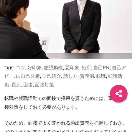
tags:
コツ
,
好印象
,
志望動機
,
悪印象
,
短所
,
自己PR
,
自己ア
ピール
,
自己分析
,
自己紹介
,
話し方
,
質問例
,
転職
,
転職活
動
,
長所
,
面接
,
面接対策
転職や就職活動での面接で採用を貰うためには、事前に面
接対策をしておく必要があります。
そのため、面接でよく聞かれる頻出質問を把握しておき、
どのような回答をするのがベストなのかを知っておくべき