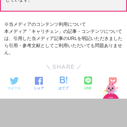
※当メディアのコンテンツ利用について
本メディア「キャリチェン」の記事・コンテンツについて
は、引用した当メディア記事のURLを明記いただきました
ら引用・参考文献としてご利用いただいても問題ありませ
ん。
SHARE
LINE
ツイート
シェア
はてブ
Pocket
TAGS :
コツ
好印象
志望動機
悪印象
短所
自己PR
自己アピール
自己分析
自己紹介
話し方
質問例
転職
転職活動
長所
面接