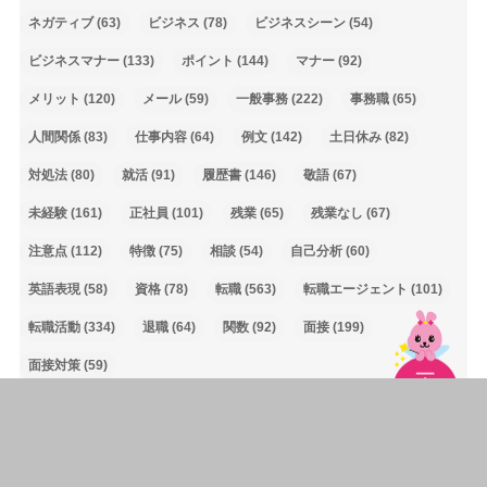
ネガティブ
(63)
ビジネス
(78)
ビジネスシーン
(54)
ビジネスマナー
(133)
ポイント
(144)
マナー
(92)
メリット
(120)
メール
(59)
一般事務
(222)
事務職
(65)
人間関係
(83)
仕事内容
(64)
例文
(142)
土日休み
(82)
対処法
(80)
就活
(91)
履歴書
(146)
敬語
(67)
未経験
(161)
正社員
(101)
残業
(65)
残業なし
(67)
注意点
(112)
特徴
(75)
相談
(54)
自己分析
(60)
英語表現
(58)
資格
(78)
転職
(563)
転職エージェント
(101)
転職活動
(334)
退職
(64)
関数
(92)
面接
(199)
面接対策
(59)