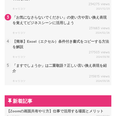
234275 views
キャリコツ
2021/12/23
3
「お気になさらないでください」の使い方や言い換え表現
を覚えてビジネスシーンに活用しよう
231683 views
キャリコツ
2024/02/28
4
【簡単】Excel（エクセル）条件付き書式をコピーする方法
を解説
217503 views
キャリコツ
2024/03/30
5
「ますでしょうか」は二重敬語？正しい言い換え表現を紹
介
215815 views
キャリコツ
2024/03/28
新着記事
【Zoomの画面共有やり方】仕事で活用する場面とメリット