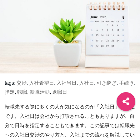
tags:
交渉
,
入社希望日
,
入社当日
,
入社日
,
引き継ぎ
,
手続き
,
指定
,
転職
,
転職活動
,
退職日
転職先する際に多くの人が気になるのが「入社日」の存在
です。入社日は会社から打診されることもありますが、自
分で日時を指定することもできます。この記事では転職先
への入社日交渉のやり方と、入社までの流れを解説してい