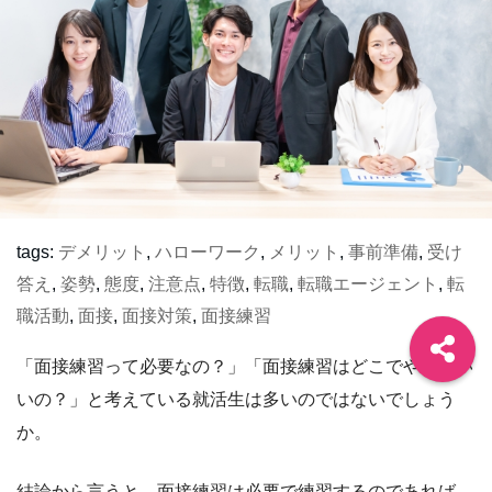
tags:
デメリット
,
ハローワーク
,
メリット
,
事前準備
,
受け
答え
,
姿勢
,
態度
,
注意点
,
特徴
,
転職
,
転職エージェント
,
転
職活動
,
面接
,
面接対策
,
面接練習
「面接練習って必要なの？」「面接練習はどこでやればい
いの？」と考えている就活生は多いのではないでしょう
か。
結論から言うと、面接練習は必要で練習するのであれば、