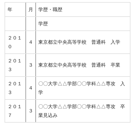
年
月
学歴・職歴
学歴
２０１
４
東京都立中央高等学校 普通科 入学
０
２０１
３
東京都立中央高等学校 普通科 卒業
３
２０１
〇〇大学△△学部〇〇学科△△専攻 入
４
３
学
２０１
〇〇大学△△学部〇〇学科△△専攻 卒
３
７
業見込み