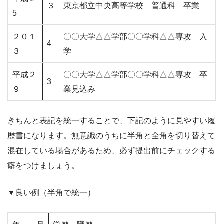
３
東京都立中央高等学校 普通科 卒業
5
２０１
〇〇大学△△学部〇〇学科△△専攻 入
4
３
学
平成２
〇〇大学△△学部〇〇学科△△専攻 卒
3
９
業見込み
きちんと表記を統一することで、下記のように見やすい履
歴書になります。無意識のうちに半角と全角を切り替えて
混在している場合があるため、必ず提出前にチェックする
癖をつけましょう。
▼良い例（半角で統一）