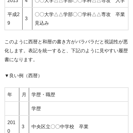
2013
4
〇〇大学△△学部〇〇学科△△専攻 入学
平成2
〇〇大学△△学部〇〇学科△△専攻 卒業
3
9
見込み
このように西暦と和暦の書き方がバラバラだと視認性が悪
化します。表記を統一すると、下記のように見やすい履歴
書になります。
▼良い例（西暦）
年
月
学歴・職歴
学歴
201
3
中央区立〇〇中学校 卒業
0