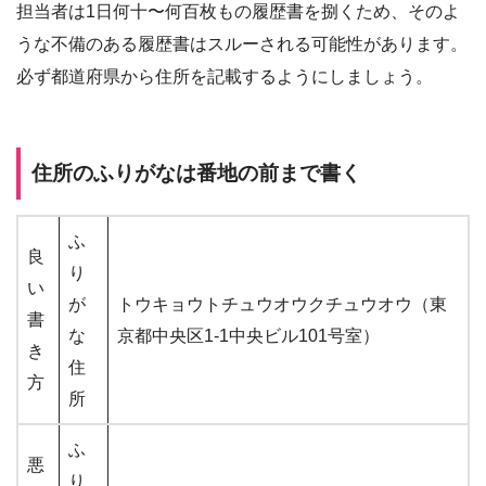
担当者は1日何十〜何百枚もの履歴書を捌くため、そのよ
うな不備のある履歴書はスルーされる可能性があります。
必ず都道府県から住所を記載するようにしましょう。
住所のふりがなは番地の前まで書く
ふ
良
り
い
が
トウキョウトチュウオウクチュウオウ（東
書
な
京都中央区1-1中央ビル101号室）
き
住
方
所
ふ
悪
り