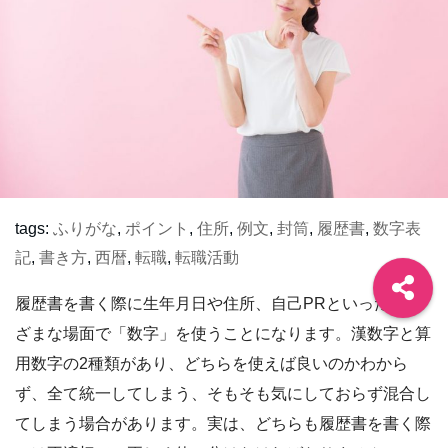
tags:
ふりがな
,
ポイント
,
住所
,
例文
,
封筒
,
履歴書
,
数字表
記
,
書き方
,
西暦
,
転職
,
転職活動
履歴書を書く際に生年月日や住所、自己PRといったさま
ざまな場面で「数字」を使うことになります。漢数字と算
用数字の2種類があり、どちらを使えば良いのかわから
ず、全て統一してしまう、そもそも気にしておらず混合し
てしまう場合があります。実は、どちらも履歴書を書く際