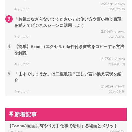
234278 views
キャリコツ
2021/12/23
3
「お気になさらないでください」の使い方や言い換え表現
を覚えてビジネスシーンに活用しよう
231689 views
キャリコツ
2024/02/28
4
【簡単】Excel（エクセル）条件付き書式をコピーする方法
を解説
217504 views
キャリコツ
2024/03/30
5
「ますでしょうか」は二重敬語？正しい言い換え表現を紹
介
215824 views
キャリコツ
2024/03/28
新着記事
【Zoomの画面共有やり方】仕事で活用する場面とメリット
キャリコツ
2024/07/04