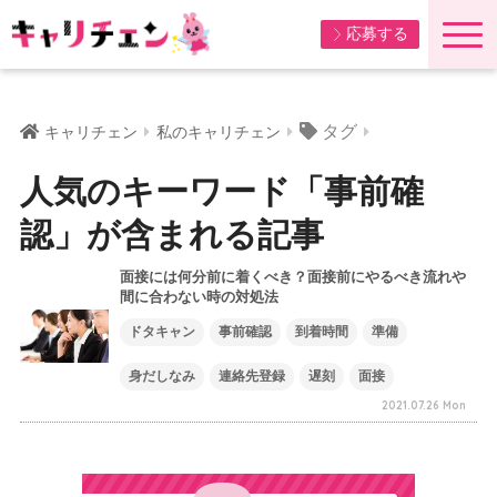
応募する
タグ
キャリチェン
私のキャリチェン
人気のキーワード「事前確
認」が含まれる記事
面接には何分前に着くべき？面接前にやるべき流れや
間に合わない時の対処法
ドタキャン
事前確認
到着時間
準備
身だしなみ
連絡先登録
遅刻
面接
2021.07.26 Mon