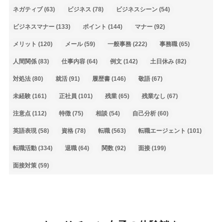
ネガティブ
(63)
ビジネス
(78)
ビジネスシーン
(54)
ビジネスマナー
(133)
ポイント
(144)
マナー
(92)
メリット
(120)
メール
(59)
一般事務
(222)
事務職
(65)
人間関係
(83)
仕事内容
(64)
例文
(142)
土日休み
(82)
対処法
(80)
就活
(91)
履歴書
(146)
敬語
(67)
未経験
(161)
正社員
(101)
残業
(65)
残業なし
(67)
注意点
(112)
特徴
(75)
相談
(54)
自己分析
(60)
英語表現
(58)
資格
(78)
転職
(563)
転職エージェント
(101)
転職活動
(334)
退職
(64)
関数
(92)
面接
(199)
面接対策
(59)