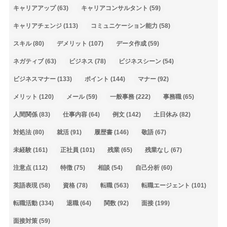
キャリアアップ
(63)
キャリアコンサルタント
(59)
キャリアチェンジ
(113)
コミュニケーション能力
(58)
スキル
(80)
デメリット
(107)
データ作成
(59)
ネガティブ
(63)
ビジネス
(78)
ビジネスシーン
(54)
ビジネスマナー
(133)
ポイント
(144)
マナー
(92)
メリット
(120)
メール
(59)
一般事務
(222)
事務職
(65)
人間関係
(83)
仕事内容
(64)
例文
(142)
土日休み
(82)
対処法
(80)
就活
(91)
履歴書
(146)
敬語
(67)
未経験
(161)
正社員
(101)
残業
(65)
残業なし
(67)
注意点
(112)
特徴
(75)
相談
(54)
自己分析
(60)
英語表現
(58)
資格
(78)
転職
(563)
転職エージェント
(101)
転職活動
(334)
退職
(64)
関数
(92)
面接
(199)
面接対策
(59)