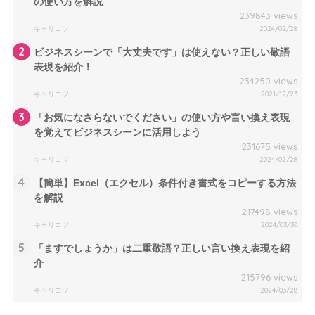
の使い方を解説
239843 views
キャリコツ
2024/02/28
2
ビジネスシーンで「大丈夫です」は使えない？正しい敬語
表現を紹介！
234250 views
キャリコツ
2021/12/23
3
「お気になさらないでください」の使い方や言い換え表現
を覚えてビジネスシーンに活用しよう
231675 views
キャリコツ
2024/02/28
4
【簡単】Excel（エクセル）条件付き書式をコピーする方法
を解説
217498 views
キャリコツ
2024/03/30
5
「ますでしょうか」は二重敬語？正しい言い換え表現を紹
介
215796 views
キャリコツ
2024/03/28