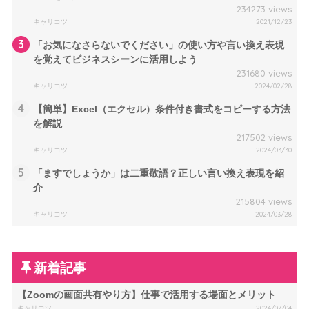
234273 views
キャリコツ
2021/12/23
3
「お気になさらないでください」の使い方や言い換え表現
を覚えてビジネスシーンに活用しよう
231680 views
キャリコツ
2024/02/28
4
【簡単】Excel（エクセル）条件付き書式をコピーする方法
を解説
217502 views
キャリコツ
2024/03/30
5
「ますでしょうか」は二重敬語？正しい言い換え表現を紹
介
215804 views
キャリコツ
2024/03/28
新着記事
【Zoomの画面共有やり方】仕事で活用する場面とメリット
キャリコツ
2024/07/04