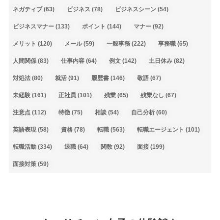
ネガティブ
(63)
ビジネス
(78)
ビジネスシーン
(54)
ビジネスマナー
(133)
ポイント
(144)
マナー
(92)
メリット
(120)
メール
(59)
一般事務
(222)
事務職
(65)
人間関係
(83)
仕事内容
(64)
例文
(142)
土日休み
(82)
対処法
(80)
就活
(91)
履歴書
(146)
敬語
(67)
未経験
(161)
正社員
(101)
残業
(65)
残業なし
(67)
注意点
(112)
特徴
(75)
相談
(54)
自己分析
(60)
英語表現
(58)
資格
(78)
転職
(563)
転職エージェント
(101)
転職活動
(334)
退職
(64)
関数
(92)
面接
(199)
面接対策
(59)