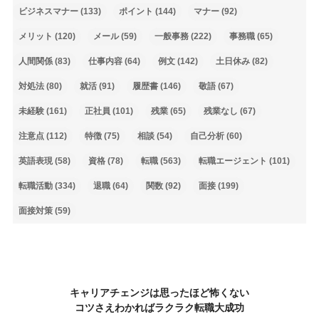
ビジネスマナー
(133)
ポイント
(144)
マナー
(92)
メリット
(120)
メール
(59)
一般事務
(222)
事務職
(65)
人間関係
(83)
仕事内容
(64)
例文
(142)
土日休み
(82)
対処法
(80)
就活
(91)
履歴書
(146)
敬語
(67)
未経験
(161)
正社員
(101)
残業
(65)
残業なし
(67)
注意点
(112)
特徴
(75)
相談
(54)
自己分析
(60)
英語表現
(58)
資格
(78)
転職
(563)
転職エージェント
(101)
転職活動
(334)
退職
(64)
関数
(92)
面接
(199)
面接対策
(59)
キャリアチェンジは思ったほど怖くない
コツさえわかればラクラク転職大成功