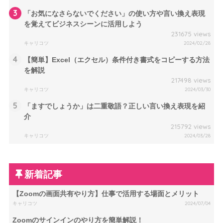
3
「お気になさらないでください」の使い方や言い換え表現
を覚えてビジネスシーンに活用しよう
231675 views
キャリコツ
2024/02/28
4
【簡単】Excel（エクセル）条件付き書式をコピーする方法
を解説
217498 views
キャリコツ
2024/03/30
5
「ますでしょうか」は二重敬語？正しい言い換え表現を紹
介
215792 views
キャリコツ
2024/03/28
新着記事
【Zoomの画面共有やり方】仕事で活用する場面とメリット
キャリコツ
2024/07/04
Zoomのサインインのやり方を簡単解説！