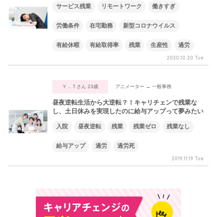
サービス残業
リモートワーク
働きすぎ
労働条件
在宅勤務
新型コロナウイルス
有給休暇
有給取得率
残業
生産性
過労
2020.10.20 Tue
Ｙ．Ｔさん 23歳
アニメーター → 一般事務
昼夜逆転生活から大逆転？！キャリチェンで残業な
し、土日休みを実現したのに給与アップって夢みたい
入院
昼夜逆転
残業
残業ゼロ
残業なし
給与アップ
過労
過労死
2019.11.19 Tue