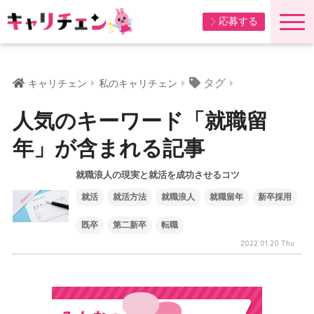
応募する
タグ
キャリチェン
私のキャリチェン
人気のキーワード「就職留
年」が含まれる記事
就職浪人の現実と就活を成功させるコツ
就活
就活方法
就職浪人
就職留年
新卒採用
既卒
第二新卒
転職
2022.01.20 Thu