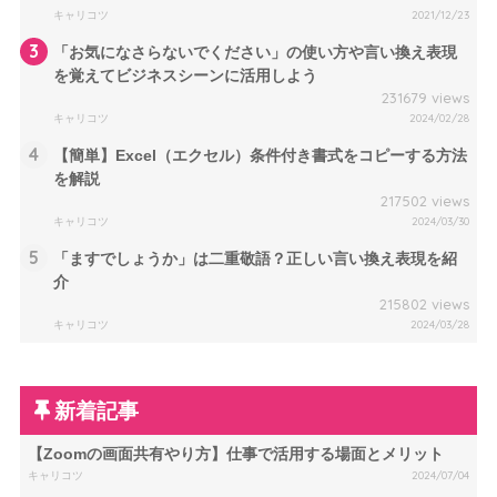
キャリコツ
2021/12/23
3
「お気になさらないでください」の使い方や言い換え表現
を覚えてビジネスシーンに活用しよう
231679 views
キャリコツ
2024/02/28
4
【簡単】Excel（エクセル）条件付き書式をコピーする方法
を解説
217502 views
キャリコツ
2024/03/30
5
「ますでしょうか」は二重敬語？正しい言い換え表現を紹
介
215802 views
キャリコツ
2024/03/28
新着記事
【Zoomの画面共有やり方】仕事で活用する場面とメリット
キャリコツ
2024/07/04