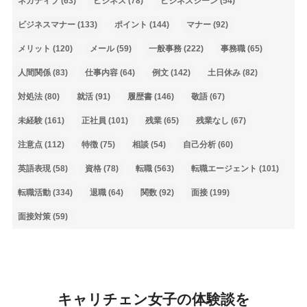
ネガティブ
(63)
ビジネス
(78)
ビジネスシーン
(54)
ビジネスマナー
(133)
ポイント
(144)
マナー
(92)
メリット
(120)
メール
(59)
一般事務
(222)
事務職
(65)
人間関係
(83)
仕事内容
(64)
例文
(142)
土日休み
(82)
対処法
(80)
就活
(91)
履歴書
(146)
敬語
(67)
未経験
(161)
正社員
(101)
残業
(65)
残業なし
(67)
注意点
(112)
特徴
(75)
相談
(54)
自己分析
(60)
英語表現
(58)
資格
(78)
転職
(563)
転職エージェント
(101)
転職活動
(334)
退職
(64)
関数
(92)
面接
(199)
面接対策
(59)
キャリチェン女子の体験談を