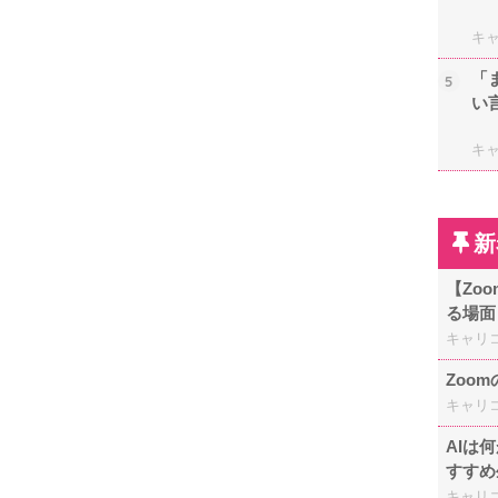
キ
「
5
い
キ
新
【Zo
る場面
キャリ
Zoo
キャリ
AIは
すすめ
キャリ