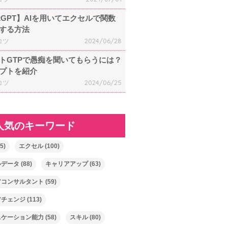
atGPT】AIを用いてエクセルで関数
する方法
コツ
2024/06/28
トGTPで愚痴を聞いてもらうには？
プトを紹介
コツ
2024/06/25
人気のキーワード
5)
エクセル
(100)
ルデータ
(88)
キャリアアップ
(63)
アコンサルタント
(59)
アチェンジ
(113)
ニケーション能力
(58)
スキル
(80)