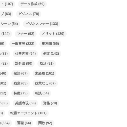
ット
(107)
データ作成
(59)
ィブ
(63)
ビジネス
(78)
スシーン
(54)
ビジネスマナー
(133)
ト
(144)
マナー
(92)
メリット
(120)
59)
一般事務
(222)
事務職
(65)
係
(83)
仕事内容
(64)
例文
(142)
み
(82)
対処法
(80)
就活
(91)
146)
敬語
(67)
未経験
(161)
101)
残業
(65)
残業なし
(67)
112)
特徴
(75)
相談
(54)
析
(60)
英語表現
(58)
資格
(78)
3)
転職エージェント
(101)
動
(334)
退職
(64)
関数
(92)