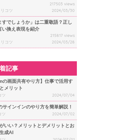
217503 views
ャリコツ
2024/03/30
ますでしょうか」は二重敬語？正し
言い換え表現を紹介
215817 views
ャリコツ
2024/03/28
着記事
omの画面共有やり方】仕事で活用す
とメリット
コツ
2024/07/04
mのサインインのやり方を簡単解説！
コツ
2024/07/02
何がいい？メリットとデメリットとお
生成AI
コツ
2024/07/01