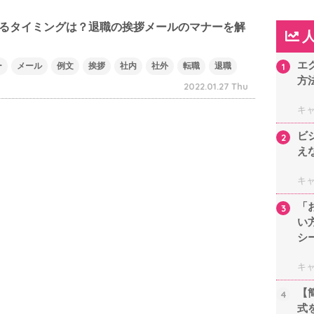
るタイミングは？退職の挨拶メールのマナーを解
エ
ー
メール
例文
挨拶
社内
社外
転職
退職
1
方
2022.01.27 Thu
キ
ビ
2
え
キ
「
3
い
シ
キ
【
4
式