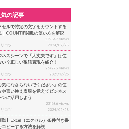
人気の記事
クセルで特定の文字をカウントする
法｜COUNTIF関数の使い方を解説
239847 views
ャリコツ
2024/02/28
ジネスシーンで「大丈夫です」は使
ない？正しい敬語表現を紹介！
234275 views
ャリコツ
2021/12/23
お気になさらないでください」の使
方や言い換え表現を覚えてビジネス
ーンに活用しよう
231686 views
ャリコツ
2024/02/28
簡単】Excel（エクセル）条件付き書
をコピーする方法を解説