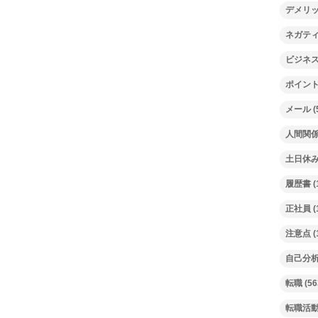
デメリ
ネガテ
ビジネ
ポイン
メール
(
人間関
土日休
履歴書
(
正社員
(
注意点
(
自己分
転職
(56
転職活