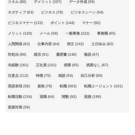
スキル
(80)
デメリット
(107)
データ作成
(59)
ネガティブ
(63)
ビジネス
(78)
ビジネスシーン
(54)
ビジネスマナー
(133)
ポイント
(144)
マナー
(92)
メリット
(120)
メール
(59)
一般事務
(222)
事務職
(65)
人間関係
(83)
仕事内容
(64)
例文
(142)
土日休み
(82)
対処法
(80)
就活
(91)
履歴書
(146)
敬語
(67)
未経験
(161)
正社員
(101)
残業
(65)
残業なし
(67)
注意点
(112)
特徴
(75)
相談
(54)
自己分析
(60)
英語表現
(58)
資格
(78)
転職
(563)
転職エージェント
(101)
転職活動
(334)
退職
(64)
関数
(92)
面接
(199)
面接対策
(59)