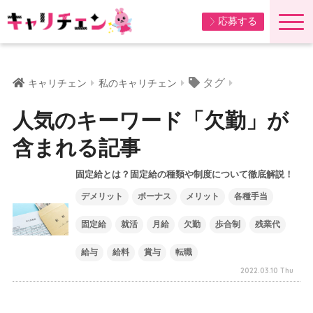
応募する
タグ
キャリチェン
私のキャリチェン
人気のキーワード「欠勤」が
含まれる記事
固定給とは？固定給の種類や制度について徹底解説！
デメリット
ボーナス
メリット
各種手当
固定給
就活
月給
欠勤
歩合制
残業代
給与
給料
賞与
転職
2022.03.10 Thu