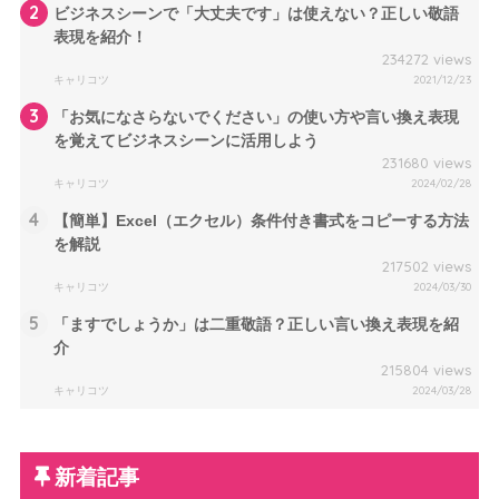
2
ビジネスシーンで「大丈夫です」は使えない？正しい敬語
表現を紹介！
234272 views
キャリコツ
2021/12/23
3
「お気になさらないでください」の使い方や言い換え表現
を覚えてビジネスシーンに活用しよう
231680 views
キャリコツ
2024/02/28
4
【簡単】Excel（エクセル）条件付き書式をコピーする方法
を解説
217502 views
キャリコツ
2024/03/30
5
「ますでしょうか」は二重敬語？正しい言い換え表現を紹
介
215804 views
キャリコツ
2024/03/28
新着記事