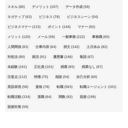
スキル
(80)
デメリット
(107)
データ作成
(59)
ネガティブ
(63)
ビジネス
(78)
ビジネスシーン
(54)
ビジネスマナー
(133)
ポイント
(144)
マナー
(92)
メリット
(120)
メール
(59)
一般事務
(222)
事務職
(65)
人間関係
(83)
仕事内容
(64)
例文
(142)
土日休み
(82)
対処法
(80)
就活
(91)
履歴書
(146)
敬語
(67)
未経験
(161)
正社員
(101)
残業
(65)
残業なし
(67)
注意点
(112)
特徴
(75)
相談
(54)
自己分析
(60)
英語表現
(58)
資格
(78)
転職
(563)
転職エージェント
(101)
転職活動
(334)
退職
(64)
関数
(92)
面接
(199)
面接対策
(59)