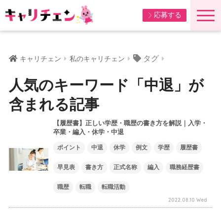
応募する
タグ
キャリチェン
私のキャリチェン
人気のキーワード「中退」が
含まれる記事
【履歴書】正しい学歴・職歴の書き方を解説｜入学・
卒業・編入・休学・中退
ポイント
中退
休学
例文
学歴
履歴書
早見表
書き方
正式名称
編入
職務経歴書
職歴
転職
転職活動
2022.08.10 Wed