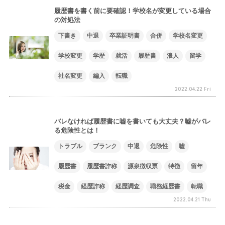
履歴書を書く前に要確認！学校名が変更している場合
の対処法
下書き
中退
卒業証明書
合併
学校名変更
学校変更
学歴
就活
履歴書
浪人
留学
社名変更
編入
転職
2022.04.22 Fri
バレなければ履歴書に嘘を書いても大丈夫？嘘がバレ
る危険性とは！
トラブル
ブランク
中退
危険性
嘘
履歴書
履歴書詐称
源泉徴収票
特徴
留年
税金
経歴詐称
経歴調査
職務経歴書
転職
2022.04.21 Thu