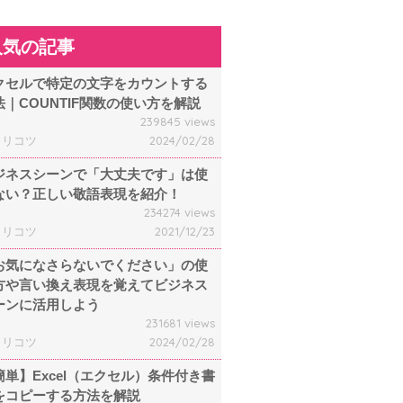
人気の記事
クセルで特定の文字をカウントする
法｜COUNTIF関数の使い方を解説
239845 views
ャリコツ
2024/02/28
ジネスシーンで「大丈夫です」は使
ない？正しい敬語表現を紹介！
234274 views
ャリコツ
2021/12/23
お気になさらないでください」の使
方や言い換え表現を覚えてビジネス
ーンに活用しよう
231681 views
ャリコツ
2024/02/28
簡単】Excel（エクセル）条件付き書
をコピーする方法を解説