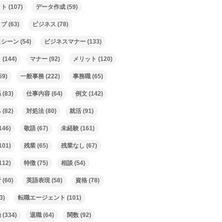
ット
(107)
データ作成
(59)
ィブ
(63)
ビジネス
(78)
スシーン
(54)
ビジネスマナー
(133)
ト
(144)
マナー
(92)
メリット
(120)
59)
一般事務
(222)
事務職
(65)
係
(83)
仕事内容
(64)
例文
(142)
み
(82)
対処法
(80)
就活
(91)
146)
敬語
(67)
未経験
(161)
101)
残業
(65)
残業なし
(67)
112)
特徴
(75)
相談
(54)
析
(60)
英語表現
(58)
資格
(78)
3)
転職エージェント
(101)
動
(334)
退職
(64)
関数
(92)