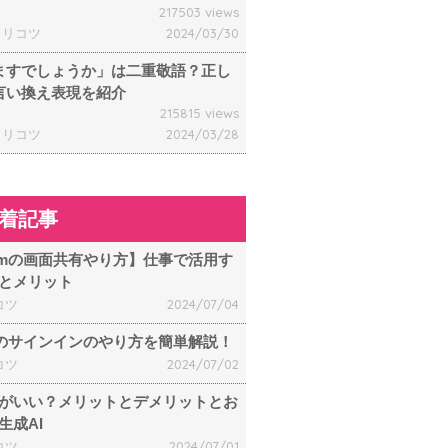
217503 views
ャリコツ
2024/03/30
ますでしょうか」は二重敬語？正し
言い換え表現を紹介
215815 views
ャリコツ
2024/03/28
着記事
omの画面共有やり方】仕事で活用す
とメリット
コツ
2024/07/04
mのサインインのやり方を簡単解説！
コツ
2024/07/02
何がいい？メリットとデメリットとお
生成AI
コツ
2024/07/01