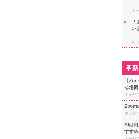
キ
「
5
い
キ
新
【Zo
る場面
キャリ
Zoo
キャリ
AIは
すすめ
キャリ