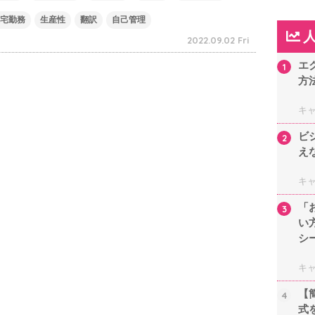
宅勤務
生産性
翻訳
自己管理
2022.09.02 Fri
エ
1
方
キ
ビ
2
え
キ
「
3
い
シ
キ
【
4
式