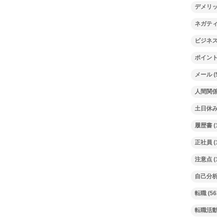
デメリ
ネガテ
ビジネ
ポイン
メール
(
人間関
土日休
履歴書
(
正社員
(
注意点
(
自己分
転職
(56
転職活