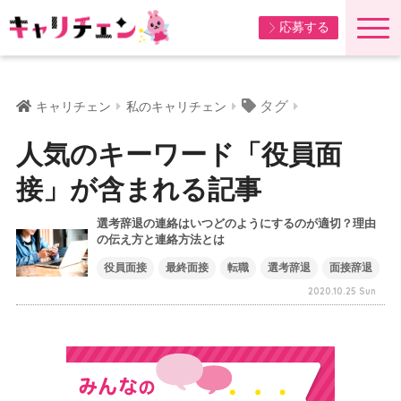
応募する
タグ
キャリチェン
私のキャリチェン
人気のキーワード「役員面
接」が含まれる記事
選考辞退の連絡はいつどのようにするのが適切？理由
の伝え方と連絡方法とは
役員面接
最終面接
転職
選考辞退
面接辞退
2020.10.25 Sun