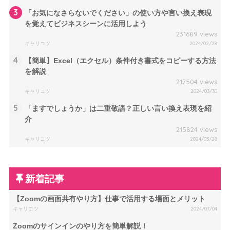
3
「お気になさらないでください」の使い方や言い換え表現
を覚えてビジネスシーンに活用しよう
231689 views
キャリコツ
2024/02/28
4
【簡単】Excel（エクセル）条件付き書式をコピーする方法
を解説
217504 views
キャリコツ
2024/03/30
5
「ますでしょうか」は二重敬語？正しい言い換え表現を紹
介
215824 views
キャリコツ
2024/03/28
新着記事
【Zoomの画面共有やり方】仕事で活用する場面とメリット
キャリコツ
2024/07/04
Zoomのサインインのやり方を簡単解説！