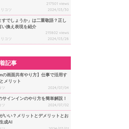
217501 views
ャリコツ
2024/03/30
ますでしょうか」は二重敬語？正し
言い換え表現を紹介
215802 views
ャリコツ
2024/03/28
着記事
omの画面共有やり方】仕事で活用す
とメリット
コツ
2024/07/04
mのサインインのやり方を簡単解説！
コツ
2024/07/02
何がいい？メリットとデメリットとお
生成AI
コツ
2024/07/01