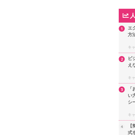
エ
1
方
キ
ビ
2
え
キ
「
3
い
シ
キ
【
4
式