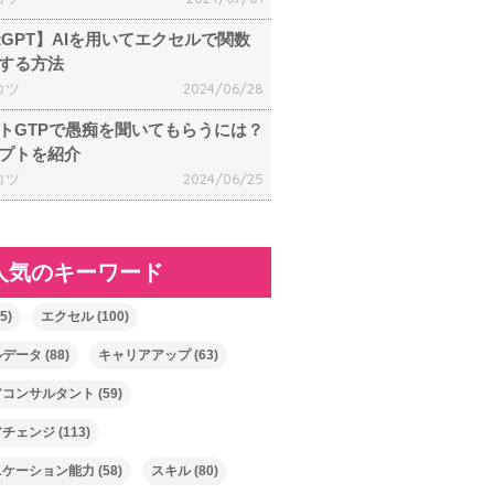
atGPT】AIを用いてエクセルで関数
する方法
コツ
2024/06/28
トGTPで愚痴を聞いてもらうには？
プトを紹介
コツ
2024/06/25
人気のキーワード
5)
エクセル
(100)
ルデータ
(88)
キャリアアップ
(63)
アコンサルタント
(59)
アチェンジ
(113)
ニケーション能力
(58)
スキル
(80)