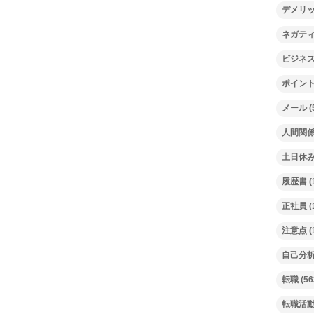
デメリ
ネガテ
ビジネ
ポイン
メール
(
人間関
土日休
履歴書
(
正社員
(
注意点
(
自己分
転職
(56
転職活