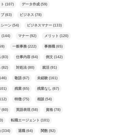
ット
(107)
データ作成
(59)
ィブ
(63)
ビジネス
(78)
スシーン
(54)
ビジネスマナー
(133)
ト
(144)
マナー
(92)
メリット
(120)
59)
一般事務
(222)
事務職
(65)
係
(83)
仕事内容
(64)
例文
(142)
み
(82)
対処法
(80)
就活
(91)
146)
敬語
(67)
未経験
(161)
101)
残業
(65)
残業なし
(67)
112)
特徴
(75)
相談
(54)
析
(60)
英語表現
(58)
資格
(78)
3)
転職エージェント
(101)
動
(334)
退職
(64)
関数
(92)