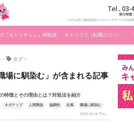
こちらは全て株式会社エージェントゲートでの採
の『キャリチェン』体験談
キャリコツ（転職のコツ）
『
タグ
ン
職場に馴染む」が含まれる記事
の特徴とその理由とは？対処法を紹介
ネガティブ
人間関係
協調性
社風
職場に馴染む
2021.01.14 Thu