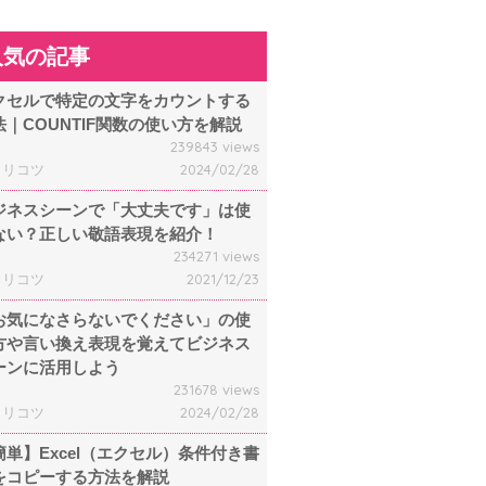
人気の記事
クセルで特定の文字をカウントする
法｜COUNTIF関数の使い方を解説
239843 views
ャリコツ
2024/02/28
ジネスシーンで「大丈夫です」は使
ない？正しい敬語表現を紹介！
234271 views
ャリコツ
2021/12/23
お気になさらないでください」の使
方や言い換え表現を覚えてビジネス
ーンに活用しよう
231678 views
ャリコツ
2024/02/28
簡単】Excel（エクセル）条件付き書
をコピーする方法を解説