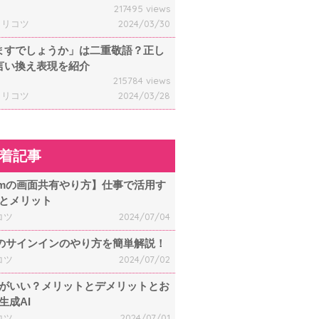
217495 views
ャリコツ
2024/03/30
ますでしょうか」は二重敬語？正し
言い換え表現を紹介
215784 views
ャリコツ
2024/03/28
着記事
omの画面共有やり方】仕事で活用す
とメリット
コツ
2024/07/04
mのサインインのやり方を簡単解説！
コツ
2024/07/02
何がいい？メリットとデメリットとお
生成AI
コツ
2024/07/01