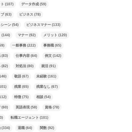
ット
(107)
データ作成
(59)
ィブ
(63)
ビジネス
(78)
スシーン
(54)
ビジネスマナー
(133)
ト
(144)
マナー
(92)
メリット
(120)
59)
一般事務
(222)
事務職
(65)
係
(83)
仕事内容
(64)
例文
(142)
み
(82)
対処法
(80)
就活
(91)
146)
敬語
(67)
未経験
(161)
101)
残業
(65)
残業なし
(67)
112)
特徴
(75)
相談
(54)
析
(60)
英語表現
(58)
資格
(78)
3)
転職エージェント
(101)
動
(334)
退職
(64)
関数
(92)