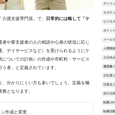
デメリ
ネガテ
「介護支援専門員」で、
日常的には略して「ケ
ビジネ
ポイン
メール
(
護者や要支援者の人の相談や心身の状況に応じ
人間関
護、デイサービスなど）を受けられるようにケ
土日休
供についての計画）の作成や市町村・サービス
履歴書
(
行う者」と定義されています。
正社員
(
り、分かりにくい方も多いでしょう。定義を噛
注意点
(
業務となります。
自己分
転職
(56
転職活
ラン作成と変更