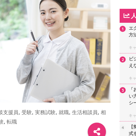
エ
1
方
キ
ビ
2
え
キ
「
3
い
シ
談支援員
,
受験
,
実務試験
,
就職
,
生活相談員
,
相
キ
験
,
転職
【
4
式