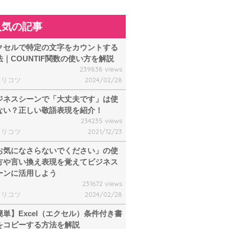
人気の記事
クセルで特定の文字をカウントする
法｜COUNTIF関数の使い方を解説
239838 views
ャリコツ
2024/02/28
ジネスシーンで「大丈夫です」は使
ない？正しい敬語表現を紹介！
234235 views
ャリコツ
2021/12/23
お気になさらないでください」の使
方や言い換え表現を覚えてビジネス
ーンに活用しよう
231672 views
ャリコツ
2024/02/28
簡単】Excel（エクセル）条件付き書
をコピーする方法を解説