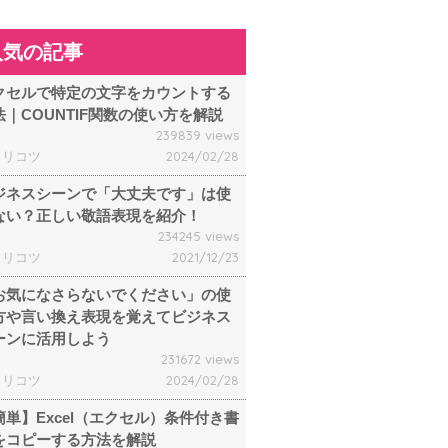
人気の記事
クセルで特定の文字をカウントする
法｜COUNTIF関数の使い方を解説
239839 views
ャリコツ
2024/02/28
ジネスシーンで「大丈夫です」は使
ない？正しい敬語表現を紹介！
234245 views
ャリコツ
2021/12/23
お気になさらないでください」の使
方や言い換え表現を覚えてビジネス
ーンに活用しよう
231672 views
ャリコツ
2024/02/28
簡単】Excel（エクセル）条件付き書
をコピーする方法を解説