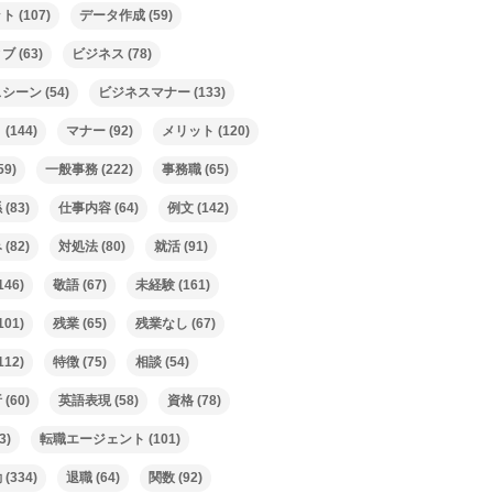
ット
(107)
データ作成
(59)
ィブ
(63)
ビジネス
(78)
スシーン
(54)
ビジネスマナー
(133)
ト
(144)
マナー
(92)
メリット
(120)
59)
一般事務
(222)
事務職
(65)
係
(83)
仕事内容
(64)
例文
(142)
み
(82)
対処法
(80)
就活
(91)
146)
敬語
(67)
未経験
(161)
101)
残業
(65)
残業なし
(67)
112)
特徴
(75)
相談
(54)
析
(60)
英語表現
(58)
資格
(78)
3)
転職エージェント
(101)
動
(334)
退職
(64)
関数
(92)