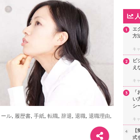
エ
1
方
キ
ビ
2
え
キ
「
3
い
シ
メール
,
履歴書
,
手紙
,
転職
,
辞退
,
退職
,
退職理由
,
キ
【
4
式