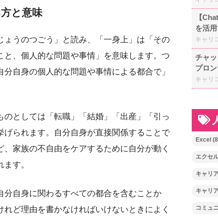
み方と意味
【Ch
を活用
キャリ
じょうのつごう」と読み、「一身上」は「その
こと、個人的な問題や事情」を意味します。つ
チャッ
プロン
自分自身の個人的な問題や事情による都合で」
キャリ
ものとしては「転職」「結婚」「出産」「引っ
挙げられます。自分自身が直接関係することで
Excel
(8
ど、家族の不自由をケアするために自分が動く
エクセ
れます。
キャリ
キャリ
自分自身に関わるすべての都合を含むことか
コミュ
けれど理由を書かなければいけないときによく