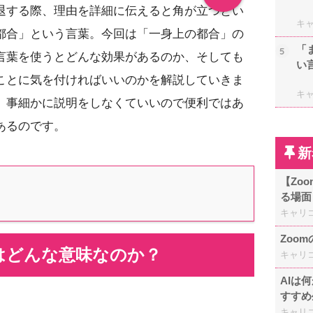
退する際、理由を詳細に伝えると角が立つとい
キ
都合」という言葉。今回は「一身上の都合」の
「
5
言葉を使うとどんな効果があるのか、そしても
い
ことに気を付ければいいのかを解説していきま
キ
、事細かに説明をしなくていいので便利ではあ
あるのです。
新
【Zo
る場面
キャリ
Zoo
はどんな意味なのか？
キャリ
AIは
すすめ
キャリ