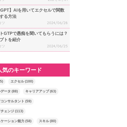
atGPT】AIを用いてエクセルで関数
する方法
コツ
2024/06/28
トGTPで愚痴を聞いてもらうには？
プトを紹介
コツ
2024/06/25
人気のキーワード
5)
エクセル
(100)
ルデータ
(88)
キャリアアップ
(63)
アコンサルタント
(59)
アチェンジ
(113)
ニケーション能力
(58)
スキル
(80)