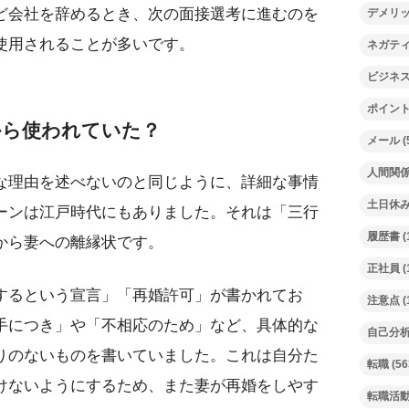
ど会社を辞めるとき、次の面接選考に進むのを
デメリ
使用されることが多いです。
ネガテ
ビジネ
ポイン
から使われていた？
メール
(
人間関
な理由を述べないのと同じように、詳細な事情
土日休
ーンは江戸時代にもありました。それは「三行
履歴書
(
から妻への離縁状です。
正社員
(
するという宣言」「再婚許可」が書かれてお
注意点
(
手につき」や「不相応のため」など、具体的な
自己分
りのないものを書いていました。これは自分た
転職
(56
けないようにするため、また妻が再婚をしやす
転職活