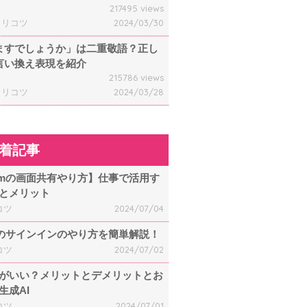
217495 views
ャリコツ
2024/03/30
ますでしょうか」は二重敬語？正し
言い換え表現を紹介
215786 views
ャリコツ
2024/03/28
着記事
omの画面共有やり方】仕事で活用す
とメリット
コツ
2024/07/04
mのサインインのやり方を簡単解説！
コツ
2024/07/02
何がいい？メリットとデメリットとお
生成AI
コツ
2024/07/01