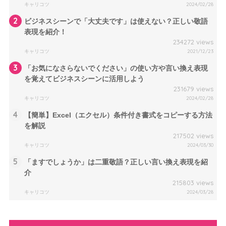
キャリコツ
2024/02/28
2
ビジネスシーンで「大丈夫です」は使えない？正しい敬語
表現を紹介！
234272 views
キャリコツ
2021/12/23
3
「お気になさらないでください」の使い方や言い換え表現
を覚えてビジネスシーンに活用しよう
231679 views
キャリコツ
2024/02/28
4
【簡単】Excel（エクセル）条件付き書式をコピーする方法
を解説
217502 views
キャリコツ
2024/03/30
5
「ますでしょうか」は二重敬語？正しい言い換え表現を紹
介
215803 views
キャリコツ
2024/03/28