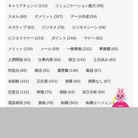
キャリアチェンジ
(113)
コミュニケーション能力
(58)
スキル
(80)
デメリット
(107)
データ作成
(59)
ネガティブ
(63)
ビジネス
(78)
ビジネスシーン
(54)
ビジネスマナー
(133)
ポイント
(144)
マナー
(92)
メリット
(120)
メール
(59)
一般事務
(222)
事務職
(65)
人間関係
(83)
仕事内容
(64)
例文
(142)
土日休み
(82)
対処法
(80)
就活
(91)
履歴書
(146)
敬語
(67)
未経験
(161)
正社員
(101)
残業
(65)
残業なし
(67)
注意点
(112)
特徴
(75)
相談
(54)
自己分析
(60)
英語表現
(58)
資格
(78)
転職
(563)
転職エージェント
(101)
転職活動
(334)
退職
(64)
関数
(92)
面接
(199)
面接対策
(59)