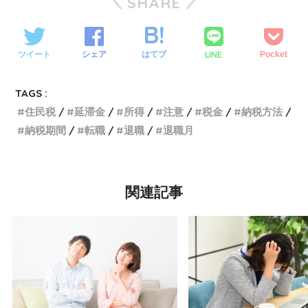
SHARE
LINE
ツイート
シェア
はてブ
Pocket
TAGS :
住民税
延滞金
所得
注意
税金
納税方法
納税期間
転職
退職
退職月
関連記事