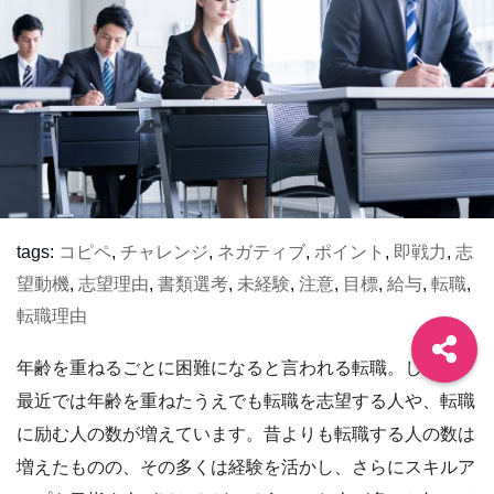
tags:
コピペ
,
チャレンジ
,
ネガティブ
,
ポイント
,
即戦力
,
志
望動機
,
志望理由
,
書類選考
,
未経験
,
注意
,
目標
,
給与
,
転職
,
転職理由
年齢を重ねるごとに困難になると言われる転職。しかし、
最近では年齢を重ねたうえでも転職を志望する人や、転職
に励む人の数が増えています。昔よりも転職する人の数は
増えたものの、その多くは経験を活かし、さらにスキルア