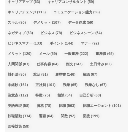
キャリアアップ
(63)
キャリアコンサルタント
(59)
キャリアチェンジ
(113)
コミュニケーション能力
(58)
スキル
(80)
デメリット
(107)
データ作成
(59)
ネガティブ
(63)
ビジネス
(78)
ビジネスシーン
(54)
ビジネスマナー
(133)
ポイント
(144)
マナー
(92)
メリット
(120)
メール
(59)
一般事務
(222)
事務職
(65)
人間関係
(83)
仕事内容
(64)
例文
(142)
土日休み
(82)
対処法
(80)
就活
(91)
履歴書
(146)
敬語
(67)
未経験
(161)
正社員
(101)
残業
(65)
残業なし
(67)
注意点
(112)
特徴
(75)
相談
(54)
自己分析
(60)
英語表現
(58)
資格
(78)
転職
(563)
転職エージェント
(101)
転職活動
(334)
退職
(64)
関数
(92)
面接
(199)
面接対策
(59)