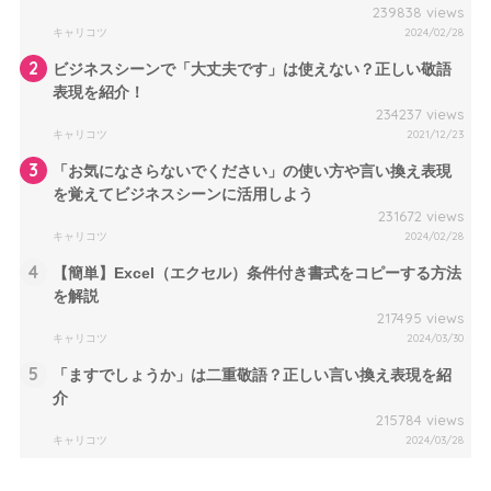
239838 views
キャリコツ
2024/02/28
2
ビジネスシーンで「大丈夫です」は使えない？正しい敬語
表現を紹介！
234237 views
キャリコツ
2021/12/23
3
「お気になさらないでください」の使い方や言い換え表現
を覚えてビジネスシーンに活用しよう
231672 views
キャリコツ
2024/02/28
4
【簡単】Excel（エクセル）条件付き書式をコピーする方法
を解説
217495 views
キャリコツ
2024/03/30
5
「ますでしょうか」は二重敬語？正しい言い換え表現を紹
介
215784 views
キャリコツ
2024/03/28